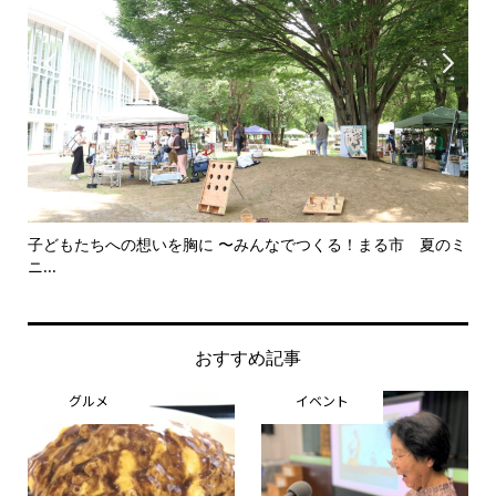


子どもたちへの想いを胸に 〜みんなでつくる！まる市 夏のミ
美
ニ...
思..
おすすめ記事
グルメ
イベント