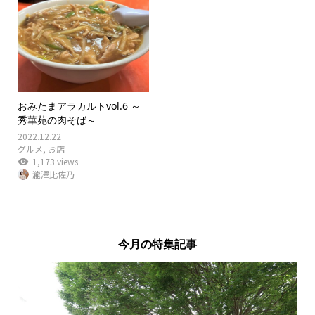
おみたまアラカルトvol.6 ～
秀華苑の肉そば～
2022.12.22
グルメ
,
お店
1,173 views
瀧澤比佐乃
今月の特集記事