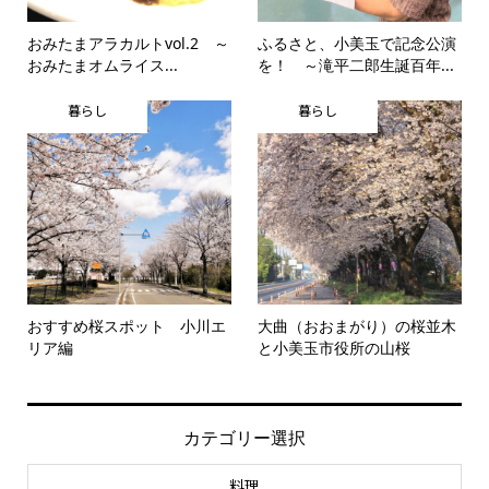
おみたまアラカルトvol.2 ～
ふるさと、小美玉で記念公演
おみたまオムライス...
を！ ～滝平二郎生誕百年...
暮らし
暮らし
おすすめ桜スポット 小川エ
大曲（おおまがり）の桜並木
リア編
と小美玉市役所の山桜
カテゴリー選択
料理