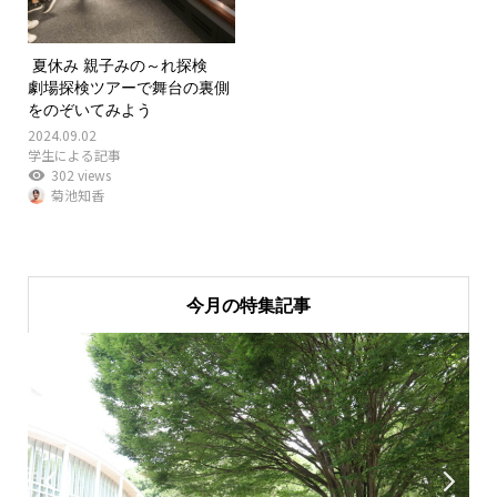
夏休み 親子みの～れ探検
劇場探検ツアーで舞台の裏側
をのぞいてみよう
2024.09.02
学生による記事
302 views
菊池知香
今月の特集記事

