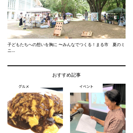
子どもたちへの想いを胸に 〜みんなでつくる！まる市 夏のミ
美
ニ...
思..
おすすめ記事
グルメ
イベント