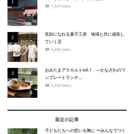
1
7,529 views
笑顔になれる菓子工房 地域と共に成長し
2
ていく店
6,008 views
おみたまアラカルトvol.1 ～かなざわのワ
3
ンプレートランチ...
5,169 views
最近の記事
子どもたちへの想いを胸に 〜みんなでつく