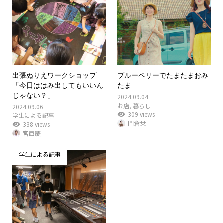
出張ぬりえワークショップ
ブルーベリーでたまたまおみ
「今日ははみ出してもいいん
たま
じゃない？」
2024.09.04
お店
,
暮らし
2024.09.06
309 views
学生による記事
門倉栞
338 views
宮西慶
学生による記事