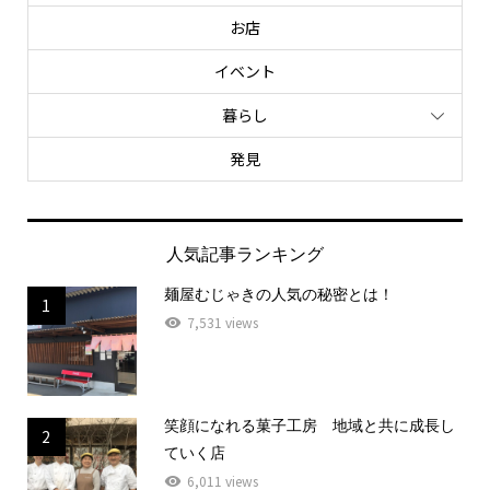
お店
イベント
暮らし
発見
人気記事ランキング
麺屋むじゃきの人気の秘密とは！
1
7,531 views
笑顔になれる菓子工房 地域と共に成長し
2
ていく店
6,011 views