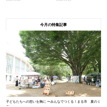
今月の特集記事


〜みんなでつくる！まる市 夏のミ
美野里中演劇部卒業夏公演 笑って
思...