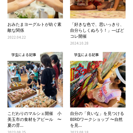
おみたまヨーグルトが紡ぐ素
「好きな色で、思いっきり、
敵な関係
自分らしくぬろう！」―ばど
コレ開催
2022.04.22
2024.10.28
学生による記事
学生による記事
こだわりのマルシェ開催 小
自分の「良いな」を見つける
美玉市の食材をアピール 〜
BIRDワークショップ 〜自然
夏の雰...
を見...
2023.08.25
2023.08.18