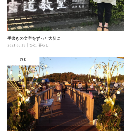
手書きの文字をずっと大切に
2021.06.18
ひと
,
暮らし
ひと