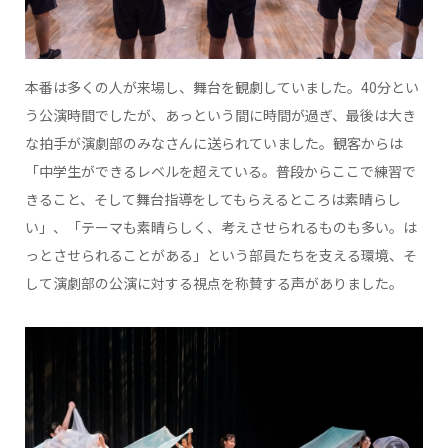
本番は多くの人が来場し、舞台を観劇していました。40分とい
う公演時間でしたが、あっという間に時間が過ぎ、最後は大き
な拍手が演劇部のみなさんに送られていました。観客からは
「中学生ができるレベルを超えている。普段からここで練習で
きること、そして舞台指導をしてもらえるところは素晴らし
い」、「テーマも素晴らしく、考えさせられるものも多い。は
っとさせられることがある」という部員たちを支える環境、そ
して演劇部の公演に対する視点を称賛する声がありました。