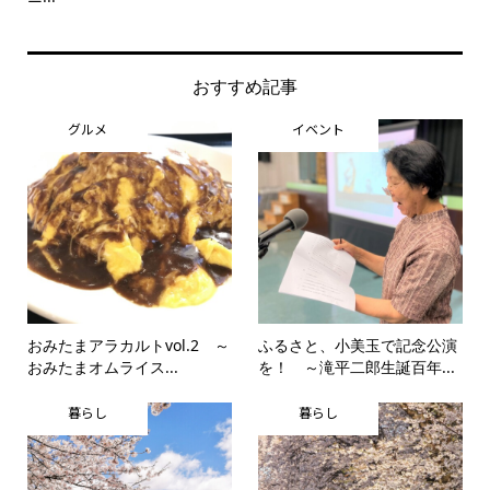
おすすめ記事
グルメ
イベント
おみたまアラカルトvol.2 ～
ふるさと、小美玉で記念公演
おみたまオムライス...
を！ ～滝平二郎生誕百年...
暮らし
暮らし