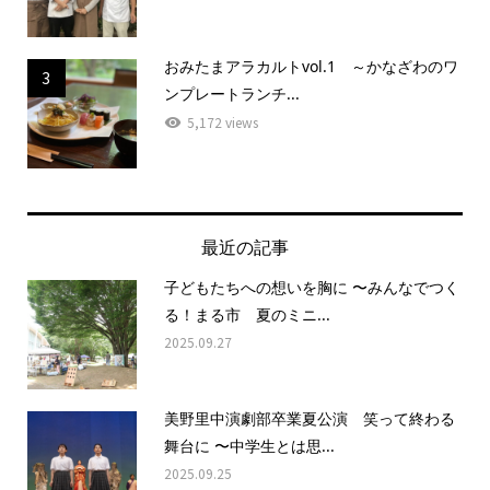
おみたまアラカルトvol.1 ～かなざわのワ
3
ンプレートランチ...
5,172 views
最近の記事
子どもたちへの想いを胸に 〜みんなでつく
る！まる市 夏のミニ...
2025.09.27
美野里中演劇部卒業夏公演 笑って終わる
舞台に 〜中学生とは思...
2025.09.25