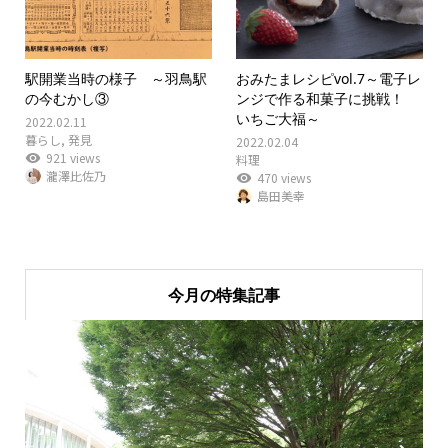
駅開業当時の様子 ～羽鳥駅
おみたまレシピvol.7～電子レ
の今むかし③
ンジで作る和菓子に挑戦！
いちご大福～
2022.02.11
暮らし
,
発見
2022.02.04
921 views
料理
瀧澤比佐乃
470 views
島田美幸
今月の特集記事