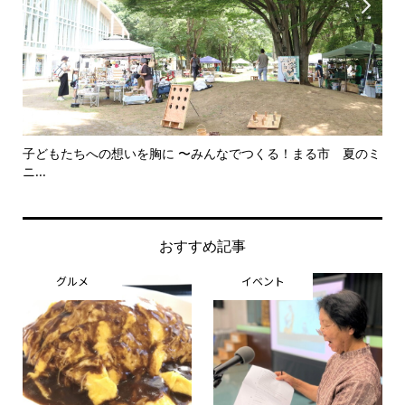


子どもたちへの想いを胸に 〜みんなでつくる！まる市 夏のミ
美
ニ...
思..
おすすめ記事
グルメ
イベント