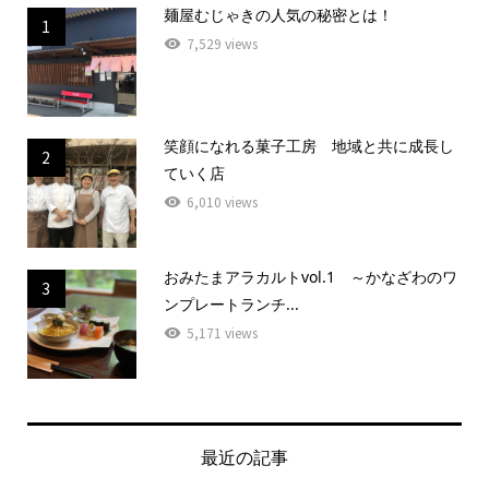
麺屋むじゃきの人気の秘密とは！
1
7,529 views
笑顔になれる菓子工房 地域と共に成長し
2
ていく店
6,010 views
おみたまアラカルトvol.1 ～かなざわのワ
3
ンプレートランチ...
5,171 views
最近の記事