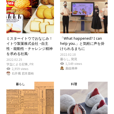
ミスターイトウでおなじみ！
「What happened? I can
イトウ製菓株式会社 –自主
help you.」と気軽に声を掛
性・能動性・チャレンジ精神
けられるまちに
を求める社風-
2022.02.18
暮らし
,
発見
2022.02.25
1,549 views
学生による記事
,
PR
島田美幸
2,959 views
石井楓 岩本亜純
暮らし
料理