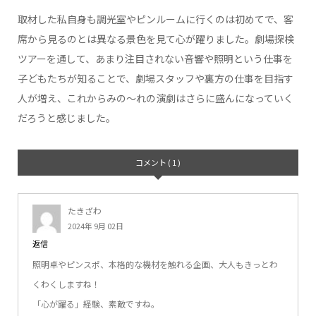
取材した私自身も調光室やピンルームに行くのは初めてで、客
席から見るのとは異なる景色を見て心が躍りました。劇場探検
ツアーを通して、あまり注目されない音響や照明という仕事を
子どもたちが知ることで、劇場スタッフや裏方の仕事を目指す
人が増え、これからみの～れの演劇はさらに盛んになっていく
だろうと感じました。
コメント ( 1 )
たきざわ
2024年 9月 02日
返信
照明卓やピンスポ、本格的な機材を触れる企画、大人もきっとわ
くわくしますね！
「心が躍る」経験、素敵ですね。