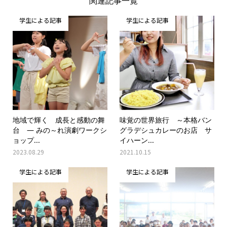
関連記事一覧
学生による記事
学生による記事
地域で輝く 成長と感動の舞
味覚の世界旅行 ～本格バン
台 ― みの～れ演劇ワークシ
グラデシュカレーのお店 サ
ョップ...
イハーン...
2023.08.29
2021.10.15
学生による記事
学生による記事