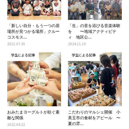
「新しい自分・もう一つの居
「生」の音を浴びる音楽体験
場所が見つかる場所」クルー
を 〜地域アクティビテ
コスモス...
ィ 地区公...
2021.07.30
2024.11.19
学生による記事
学生による記事
おみたまヨーグルトが紡ぐ素
こだわりのマルシェ開催 小
敵な関係
美玉市の食材をアピール 〜
夏の雰...
2022.04.22