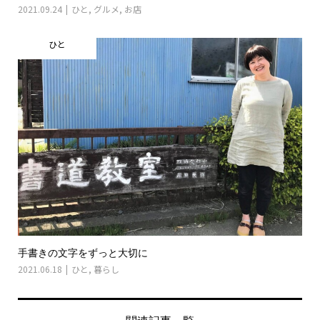
2021.09.24
ひと
,
グルメ
,
お店
ひと
手書きの文字をずっと大切に
2021.06.18
ひと
,
暮らし