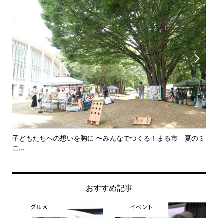


市 夏のミ
美野里中演劇部卒業夏公演 笑って終わる舞台に 〜中学生と
思...
おすすめ記事
グルメ
イベント