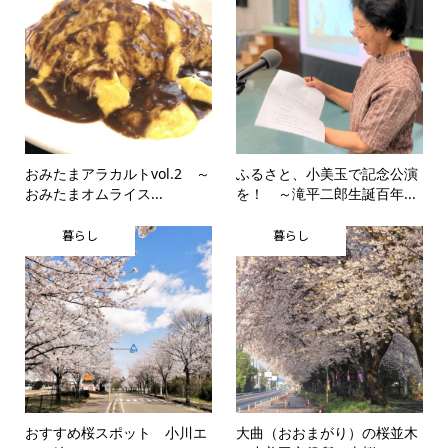
おみたまアラカルトvol.2 ～
ふるさと、小美玉で記念公演
おみたまオムライス...
を！ ～滝平二郎生誕百年...
暮らし
暮らし
おすすめ桜スポット 小川エ
大曲（おおまがり）の桜並木