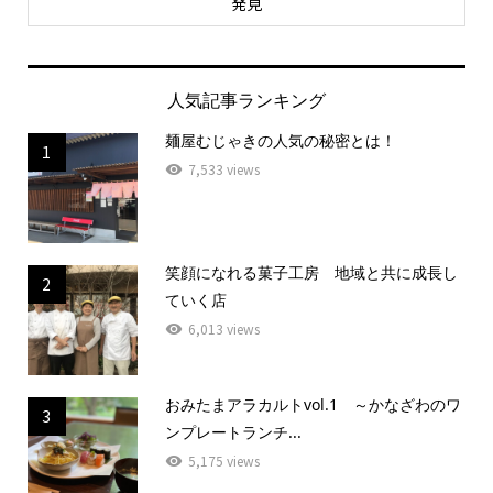
発見
人気記事ランキング
麺屋むじゃきの人気の秘密とは！
1
7,533 views
笑顔になれる菓子工房 地域と共に成長し
2
ていく店
6,013 views
おみたまアラカルトvol.1 ～かなざわのワ
3
ンプレートランチ...
5,175 views