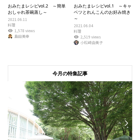
おみたまレシピvol.2 ～簡単
おみたまレシピvol.1 ～キャ
おしゃれ茶碗蒸し～
ベツとれんこんのお好み焼き
～
2021.06.11
料理
2021.06.04
1,578 views
料理
島田美幸
2,519 views
小松﨑由美子
今月の特集記事

