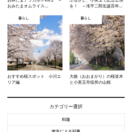
おみたまオムライス...
を！ ～滝平二郎生誕百年...
暮らし
暮らし
おすすめ桜スポット 小川エ
大曲（おおまがり）の桜並木
リア編
と小美玉市役所の山桜
カテゴリー選択
料理
学生による記事