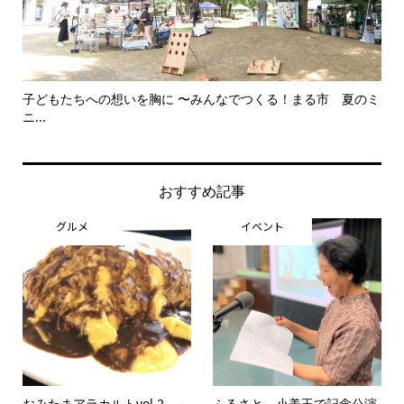
子どもたちへの想いを胸に 〜みんなでつくる！まる市 夏のミ
美
ニ...
思..
おすすめ記事
グルメ
イベント
おみたまアラカルトvol.2 ～
ふるさと、小美玉で記念公演