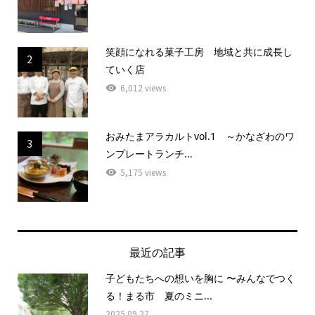
笑顔になれる菓子工房 地域と共に成長し
2
ていく店
6,012 views
おみたまアラカルトvol.1 ～かなざわのワ
3
ンプレートランチ...
5,175 views
最近の記事
子どもたちへの想いを胸に 〜みんなでつく
る！まる市 夏のミニ...
2025.09.27