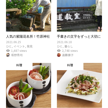
人気の紫陽花名所！竹原神社
手書きの文字をずっと大切に
2021.06.25
2021.06.18
ひと
,
イベント
,
発見
ひと
,
暮らし
1,687 views
2,748 views
坂野秀司
遠藤康子
料理
料理