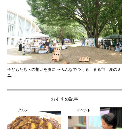


子どもたちへの想いを胸に 〜みんなでつくる！まる市 夏のミ
美
ニ...
思..
おすすめ記事
グルメ
イベント