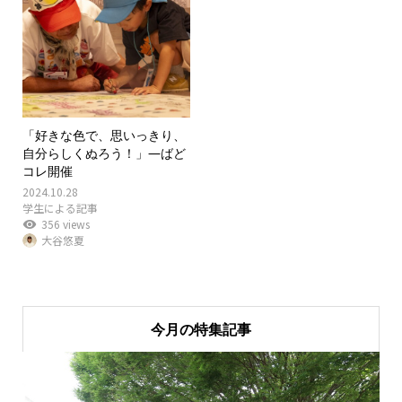
「好きな色で、思いっきり、
自分らしくぬろう！」―ばど
コレ開催
2024.10.28
学生による記事
356 views
大谷悠夏
今月の特集記事