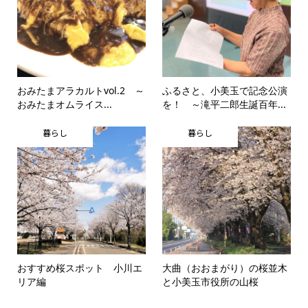
おみたまアラカルトvol.2 ～
ふるさと、小美玉で記念公演
おみたまオムライス...
を！ ～滝平二郎生誕百年...
暮らし
暮らし
おすすめ桜スポット 小川エ
大曲（おおまがり）の桜並木
リア編
と小美玉市役所の山桜