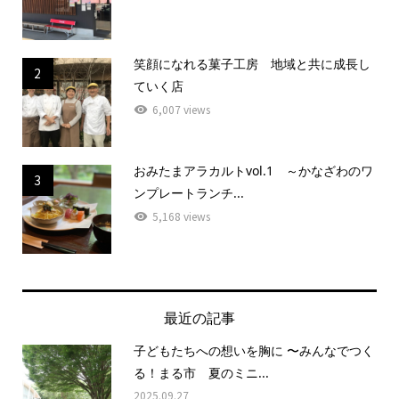
笑顔になれる菓子工房 地域と共に成長し
2
ていく店
6,007 views
おみたまアラカルトvol.1 ～かなざわのワ
3
ンプレートランチ...
5,168 views
最近の記事
子どもたちへの想いを胸に 〜みんなでつく
る！まる市 夏のミニ...
2025.09.27