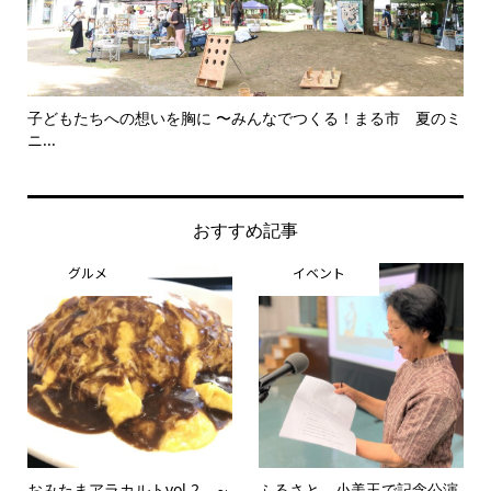
子どもたちへの想いを胸に 〜みんなでつくる！まる市 夏のミ
美
ニ...
思..
おすすめ記事
グルメ
イベント
おみたまアラカルトvol.2 ～
ふるさと、小美玉で記念公演