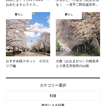
おみたまオムライス...
を！ ～滝平二郎生誕百年...
暮らし
暮らし
おすすめ桜スポット 小川エ
大曲（おおまがり）の桜並木
リア編
と小美玉市役所の山桜
カテゴリー選択
料理
学生による記事