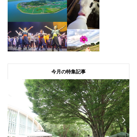
今月の特集記事

