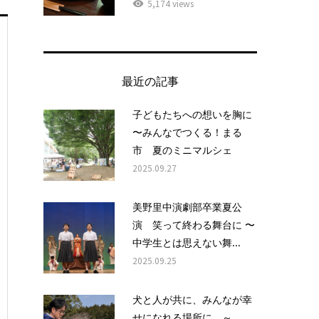
5,174 views
最近の記事
子どもたちへの想いを胸に
〜みんなでつくる！まる
市 夏のミニマルシェ
2025.09.27
美野里中演劇部卒業夏公
演 笑って終わる舞台に 〜
中学生とは思えない舞...
2025.09.25
犬と人が共に、みんなが幸
せになれる場所に ～