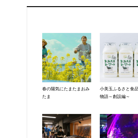
春の陽気にたまたまおみ
小美玉ふるさと食
たま
物語～創設編～