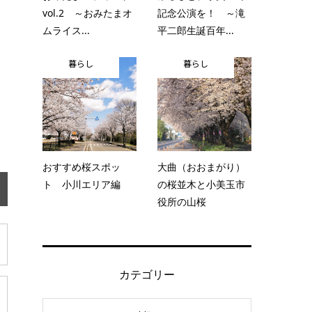
vol.2 ～おみたまオ
記念公演を！ ～滝
ムライス...
平二郎生誕百年...
暮らし
暮らし
おすすめ桜スポッ
大曲（おおまがり）
ト 小川エリア編
の桜並木と小美玉市
役所の山桜
カテゴリー