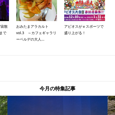
宇宙散
おみたまアラカルト
アピオスがｅスポーツで
催まで
vol.3 ～カフェギャラリ
盛り上がる！
ーベルデの大人...
今月の特集記事