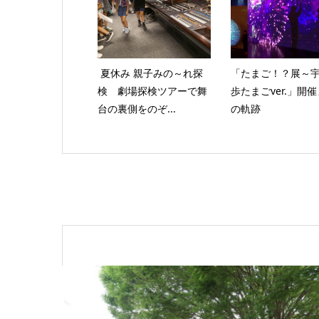
夏休み 親子みの～れ探
「たまご！？展～
検 劇場探検ツアーで舞
歩たまごver.」開
台の裏側をのぞ...
の軌跡