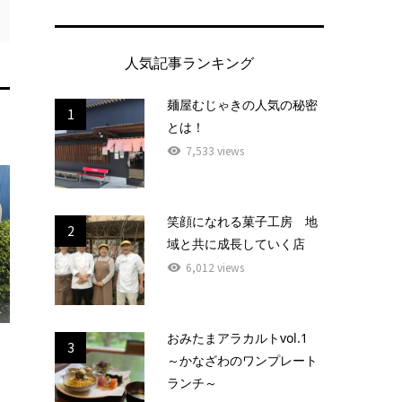
人気記事ランキング
麺屋むじゃきの人気の秘密
1
とは！
7,533 views
笑顔になれる菓子工房 地
2
域と共に成長していく店
6,012 views
おみたまアラカルトvol.1
3
～かなざわのワンプレート
ランチ～