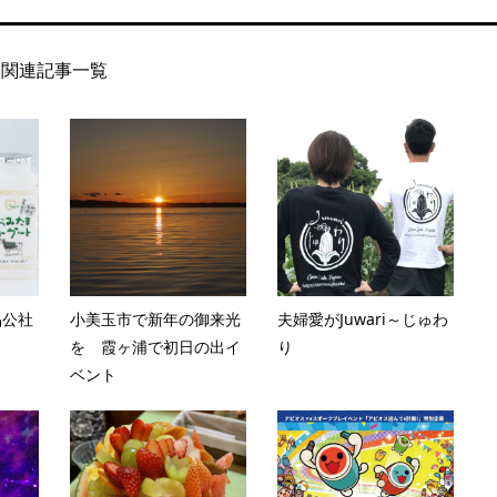
関連記事一覧
品公社
小美玉市で新年の御来光
夫婦愛がJuwari～じゅわ
を 霞ヶ浦で初日の出イ
り
ベント