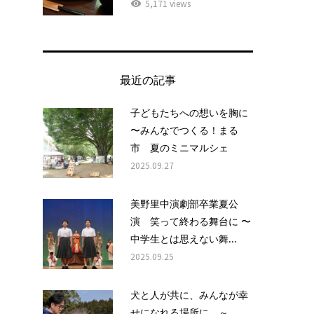
5,171 views
最近の記事
子どもたちへの想いを胸に
〜みんなでつくる！まる
市 夏のミニマルシェ
2025.09.27
美野里中演劇部卒業夏公
演 笑って終わる舞台に 〜
中学生とは思えない舞...
2025.09.25
犬と人が共に、みんなが幸
せになれる場所に ～