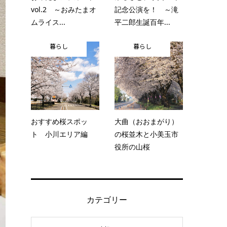
vol.2 ～おみたまオ
記念公演を！ ～滝
ムライス...
平二郎生誕百年...
暮らし
暮らし
おすすめ桜スポッ
大曲（おおまがり）
ト 小川エリア編
の桜並木と小美玉市
役所の山桜
カテゴリー