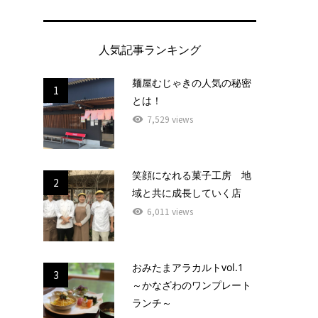
く
人気記事ランキング
麺屋むじゃきの人気の秘密
1
とは！
7,529 views
笑顔になれる菓子工房 地
2
域と共に成長していく店
6,011 views
おみたまアラカルトvol.1
3
～かなざわのワンプレート
ランチ～