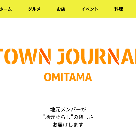
ホーム
グルメ
お店
イベント
料理
地元メンバーが
"地元ぐらし"の楽しさ
お届けします