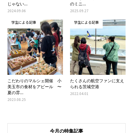
じゃない...
のミニ...
2024.09.06
2025.09.27
学生による記事
学生による記事
こだわりのマルシェ開催 小
たくさんの航空ファンに支え
美玉市の食材をアピール 〜
られる茨城空港
夏の雰...
2022.04.01
2023.08.25
今月の特集記事