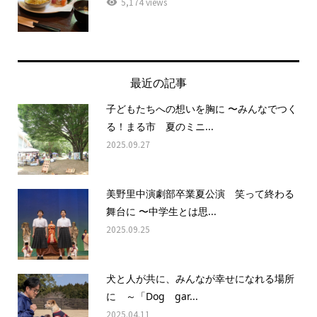
5,174 views
最近の記事
子どもたちへの想いを胸に 〜みんなでつく
る！まる市 夏のミニ...
2025.09.27
美野里中演劇部卒業夏公演 笑って終わる
舞台に 〜中学生とは思...
2025.09.25
犬と人が共に、みんなが幸せになれる場所
に ～「Dog gar...
2025.04.11