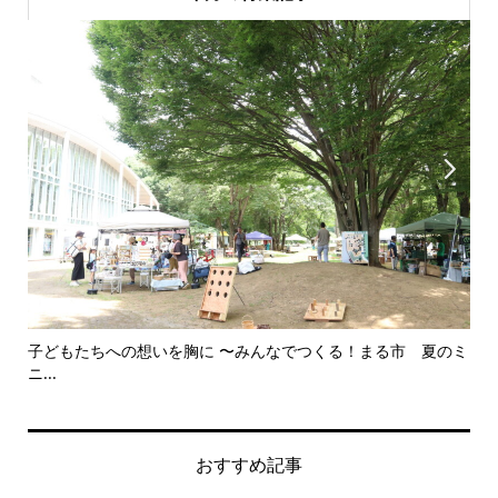


 夏のミ
美野里中演劇部卒業夏公演 笑って終わる舞台に 〜中学生と
思...
おすすめ記事