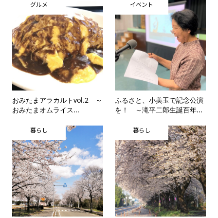
グルメ
イベント
おみたまアラカルトvol.2 ～
ふるさと、小美玉で記念公演
おみたまオムライス...
を！ ～滝平二郎生誕百年...
暮らし
暮らし