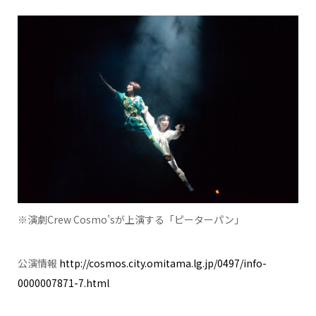
※演劇Crew Cosmo’sが上演する「ピーターパン」
公演情報
http://cosmos.city.omitama.lg.jp/0497/info-
0000007871-7.html