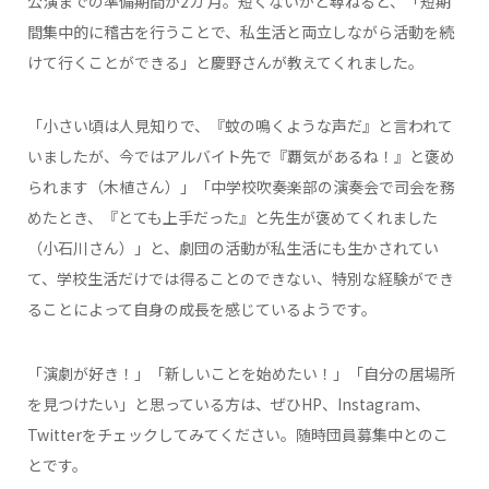
公演までの準備期間が2カ 月。短くないかと尋ねると、「短期
間集中的に稽古を行うことで、私生活と両立しながら活動を続
けて行くことができる」と慶野さんが教えてくれました。
「小さい頃は人見知りで、『蚊の鳴くような声だ』と言われて
いましたが、今ではアルバイト先で『覇気があるね！』と褒め
られます（木植さん）」「中学校吹奏楽部の演奏会で司会を務
めたとき、『とても上手だった』と先生が褒めてくれました
（小石川さん）」と、劇団の活動が私生活にも生かされてい
て、学校生活だけでは得ることのできない、特別な経験ができ
ることによって自身の成長を感じているようです。
「演劇が好き！」「新しいことを始めたい！」「自分の居場所
を見つけたい」と思っている方は、ぜひHP、Instagram、
Twitterをチェックしてみてください。随時団員募集中とのこ
とです。