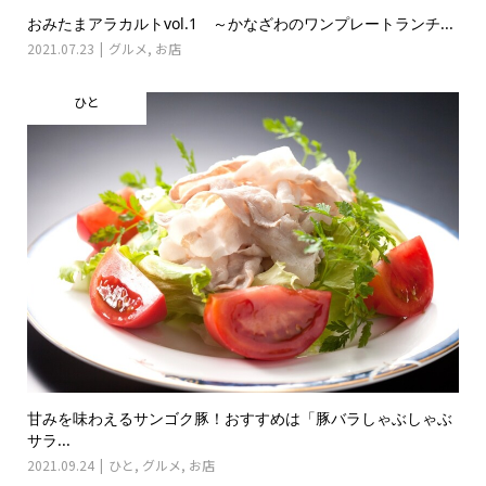
おみたまアラカルトvol.1 ～かなざわのワンプレートランチ...
2021.07.23
グルメ
,
お店
ひと
甘みを味わえるサンゴク豚！おすすめは「豚バラしゃぶしゃぶ
サラ...
2021.09.24
ひと
,
グルメ
,
お店