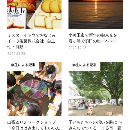
ミスターイトウでおなじみ！
小美玉市で新年の御来光を
イトウ製菓株式会社 –自主
霞ヶ浦で初日の出イベント
性・能動...
2020.12.25
2022.02.25
学生による記事
学生による記事
出張ぬりえワークショップ
子どもたちへの想いを胸に 〜
「今日ははみ出してもいいん
みんなでつくる！まる市 夏