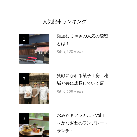
人気記事ランキング
麺屋むじゃきの人気の秘密
1
とは！
7,528 views
笑顔になれる菓子工房 地
2
域と共に成長していく店
6,008 views
おみたまアラカルトvol.1
3
～かなざわのワンプレート
ランチ～