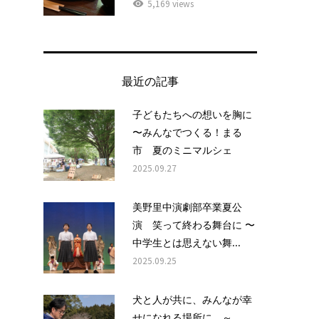
5,169 views
最近の記事
子どもたちへの想いを胸に
〜みんなでつくる！まる
市 夏のミニマルシェ
2025.09.27
美野里中演劇部卒業夏公
演 笑って終わる舞台に 〜
中学生とは思えない舞...
2025.09.25
犬と人が共に、みんなが幸
せになれる場所に ～