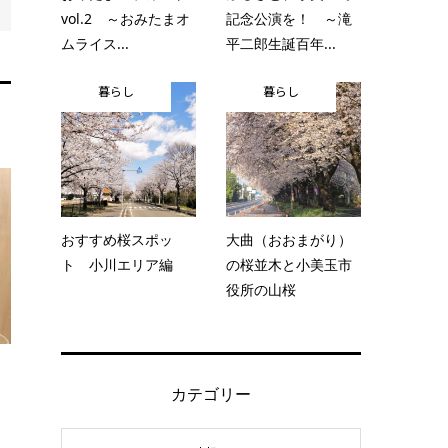
vol.2 ～おみたまオ
記念公演を！ ～滝
ムライス...
平二郎生誕百年...
暮らし
暮らし
おすすめ桜スポッ
大曲（おおまがり）
ト 小川エリア編
の桜並木と小美玉市
役所の山桜
カテゴリー