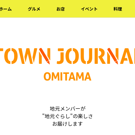
ホーム
グルメ
お店
イベント
料理
地元メンバーが
"地元ぐらし"の楽しさ
お届けします