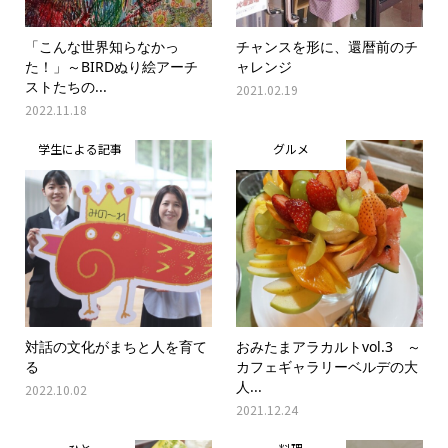
「こんな世界知らなかっ
チャンスを形に、還暦前のチ
た！」～BIRDぬり絵アーチ
ャレンジ
ストたちの...
2021.02.19
2022.11.18
学生による記事
グルメ
対話の文化がまちと人を育て
おみたまアラカルトvol.3 ～
る
カフェギャラリーベルデの大
人...
2022.10.02
2021.12.24