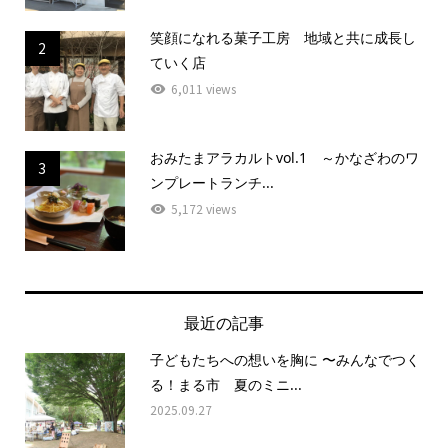
笑顔になれる菓子工房 地域と共に成長し
2
ていく店
6,011 views
おみたまアラカルトvol.1 ～かなざわのワ
3
ンプレートランチ...
5,172 views
最近の記事
子どもたちへの想いを胸に 〜みんなでつく
る！まる市 夏のミニ...
2025.09.27