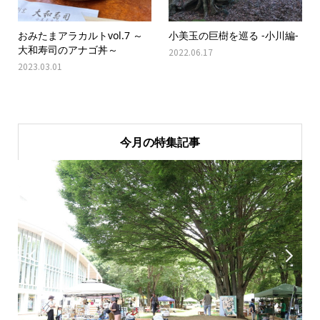
おみたまアラカルトvol.7 ～
小美玉の巨樹を巡る -小川編-
大和寿司のアナゴ丼～
2022.06.17
2023.03.01
今月の特集記事

