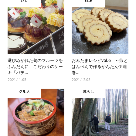
ひと
料理
選びぬかれた旬のフルーツを
おみたまレシピvol.6 ～卵と
ふんだんに、こだわりのケー
はんぺんで作るかんたん伊達
キ「パテ...
巻...
2021.11.05
2021.12.03
グルメ
暮らし