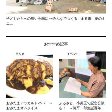
子どもたちへの想いを胸に 〜みんなでつくる！まる市 夏のミ
美
ニ...
思..
おすすめ記事
グルメ
イベント
おみたまアラカルトvol.2 ～
ふるさと、小美玉で記念公演
おみたまオムライス...
を！ ～滝平二郎生誕百年...