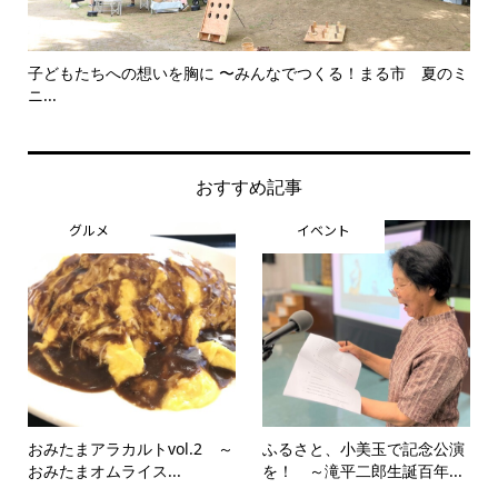
夏のミ
美野里中演劇部卒業夏公演 笑って終わる舞台に 〜中学生とは
犬
思...
おすすめ記事
グルメ
イベント
おみたまアラカルトvol.2 ～
ふるさと、小美玉で記念公演
おみたまオムライス...
を！ ～滝平二郎生誕百年...