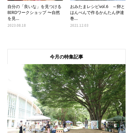
自分の「良いな」を見つける
おみたまレシピvol.6 ～卵と
BIRDワークショップ 〜自然
はんぺんで作るかんたん伊達
を見...
巻...
2023.08.18
2021.12.03
今月の特集記事

