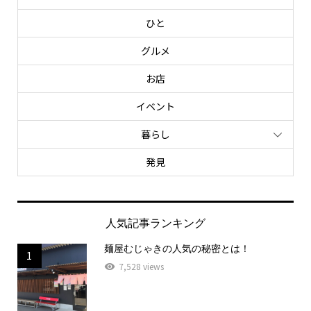
ひと
グルメ
お店
イベント
暮らし
発見
人気記事ランキング
麺屋むじゃきの人気の秘密とは！
1
7,528 views