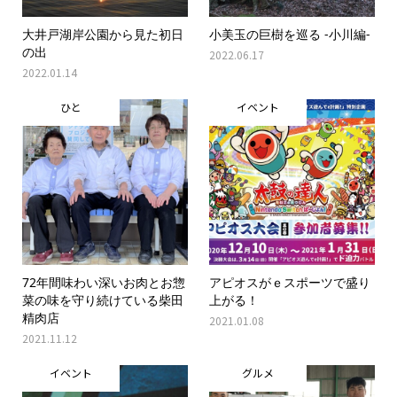
大井戸湖岸公園から見た初日
小美玉の巨樹を巡る -小川編-
の出
2022.06.17
2022.01.14
ひと
イベント
72年間味わい深いお肉とお惣
アピオスがｅスポーツで盛り
菜の味を守り続けている柴田
上がる！
精肉店
2021.01.08
2021.11.12
イベント
グルメ