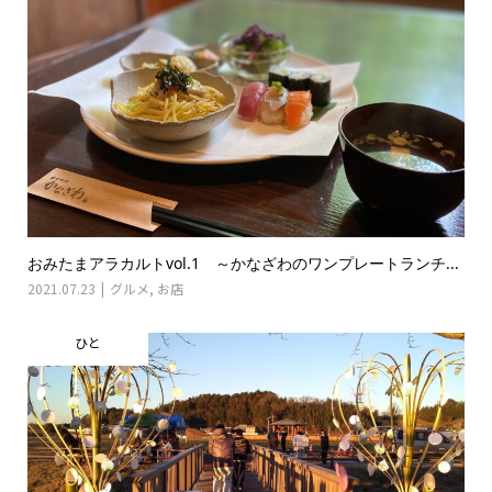
おみたまアラカルトvol.1 ～かなざわのワンプレートランチ...
2021.07.23
グルメ
,
お店
ひと