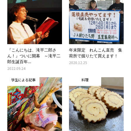
『こんにちは、滝平二郎さ
年末限定 れんこん直売 集
ん！』ついに開幕 ～滝平二
荷所で掘りたて買えます！
郎生誕百年...
2020.12.25
2022.09.24
学生による記事
料理