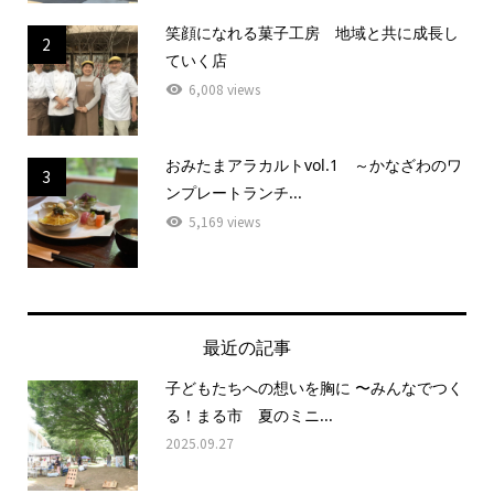
笑顔になれる菓子工房 地域と共に成長し
2
ていく店
6,008 views
おみたまアラカルトvol.1 ～かなざわのワ
3
ンプレートランチ...
5,169 views
最近の記事
子どもたちへの想いを胸に 〜みんなでつく
る！まる市 夏のミニ...
2025.09.27