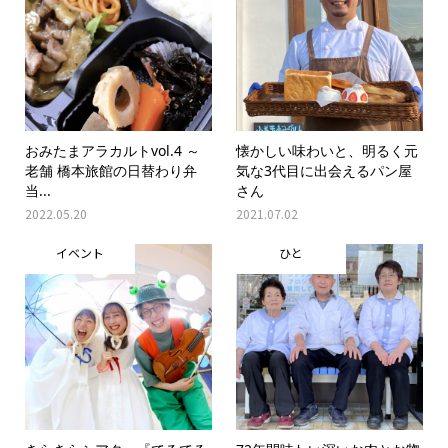
おみたまアラカルトvol.4 ～
懐かしい味わいと、明るく元
老舗 橋本旅館の日替わり弁
気な3代目に出会えるパン屋
当...
さん
2022.05.20
2021.07.02
イベント
ひと