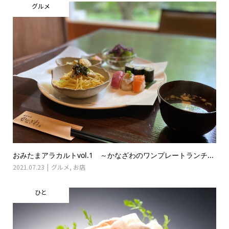
グルメ
おみたまアラカルトvol.1 ～かなざわのワンプレートランチ...
2021.07.23
グルメ
,
お店
ひと