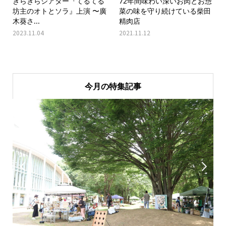
きらきらシアター『てるてる
72年間味わい深いお肉とお惣
坊主のオトとソラ』上演 〜廣
菜の味を守り続けている柴田
木葵さ...
精肉店
2023.11.04
2021.11.12
今月の特集記事

