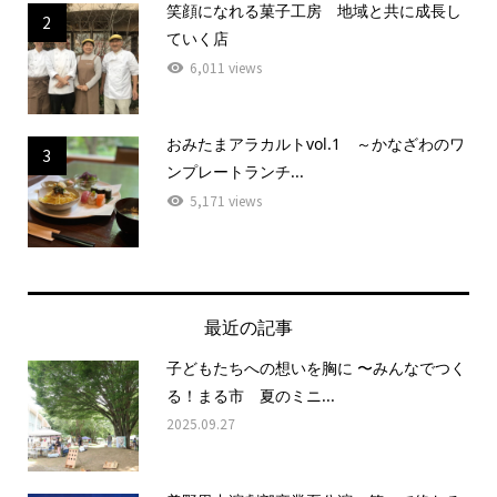
笑顔になれる菓子工房 地域と共に成長し
2
ていく店
6,011 views
おみたまアラカルトvol.1 ～かなざわのワ
3
ンプレートランチ...
5,171 views
最近の記事
子どもたちへの想いを胸に 〜みんなでつく
る！まる市 夏のミニ...
2025.09.27