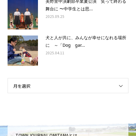
美野里中演劇部卒業夏公演 笑って終わる
舞台に 〜中学生とは思...
2025.09.25
犬と人が共に、みんなが幸せになれる場所
に ～「Dog gar...
2025.04.11
月を選択
TOWN JOURNAL OMITAMAとは