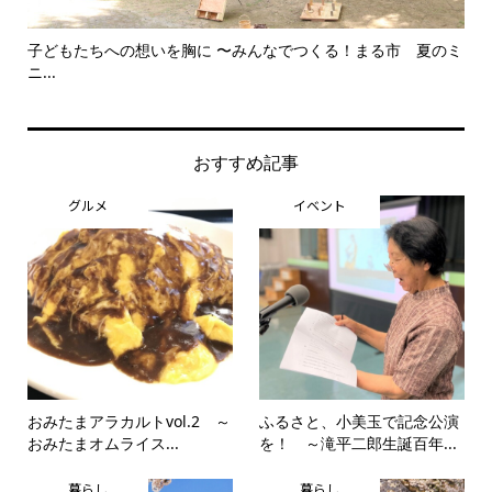
子どもたちへの想いを胸に 〜みんなでつくる！まる市 夏のミ
美
ニ...
思..
おすすめ記事
グルメ
イベント
おみたまアラカルトvol.2 ～
ふるさと、小美玉で記念公演
おみたまオムライス...
を！ ～滝平二郎生誕百年...
暮らし
暮らし