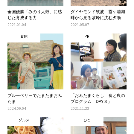
全国優勝「みのり太鼓」に感
ダイヤモンド筑波 霞ケ浦湖
じた育成する力
畔から見る紫峰に沈む夕陽
2021.01.04
2021.05.07
お店
PR
ブルーベリーでたまたまおみ
「おみたまくらし 食と農の
たま
プログラム DAY３」
2024.09.04
2021.11.22
グルメ
ひと