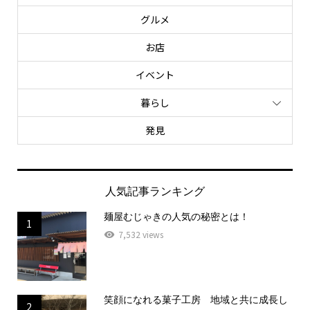
グルメ
お店
イベント
暮らし
発見
人気記事ランキング
麺屋むじゃきの人気の秘密とは！
1
7,532 views
笑顔になれる菓子工房 地域と共に成長し
2