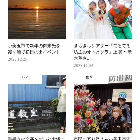
小美玉市で新年の御来光を
きらきらシアター『てるてる
霞ヶ浦で初日の出イベント
坊主のオトとソラ』上演 〜廣
木葵さ...
2020.12.25
2023.11.04
ひと
暮らし
手書きの文字をずっと大切に
市民に寄り添う～小美玉市消