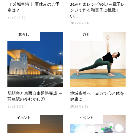
《 茨城空港 》夏休みのご予
おみたまレシピvol.7～電子レ
定は？
ンジで作る和菓子に挑戦！
い...
2022.07.11
2022.02.04
暮らし
ひと
新駅舎と東西自由通路完成 ～
地域密着へ ヨガで心と体を
羽鳥駅の今むかし①
健康に
2021.12.17
2021.02.12
イベント
イベント