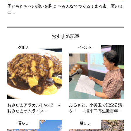
子どもたちへの想いを胸に 〜みんなでつくる！まる市 夏のミ
美
ニ...
思..
おすすめ記事
グルメ
イベント
おみたまアラカルトvol.2 ～
ふるさと、小美玉で記念公演
おみたまオムライス...
を！ ～滝平二郎生誕百年...
暮らし
暮らし