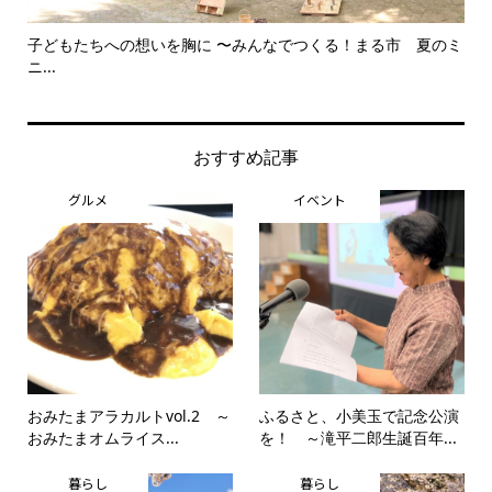
子どもたちへの想いを胸に 〜みんなでつくる！まる市 夏のミ
美
ニ...
思..
おすすめ記事
グルメ
イベント
おみたまアラカルトvol.2 ～
ふるさと、小美玉で記念公演
おみたまオムライス...
を！ ～滝平二郎生誕百年...
暮らし
暮らし