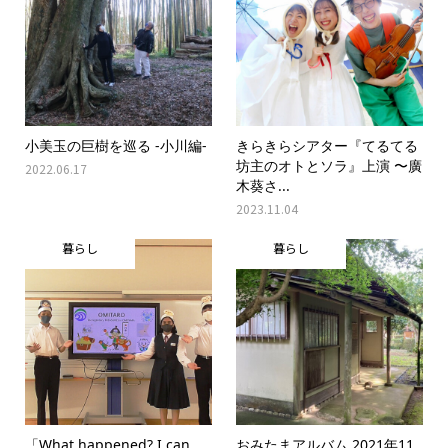
小美玉の巨樹を巡る -小川編-
きらきらシアター『てるてる
坊主のオトとソラ』上演 〜廣
2022.06.17
木葵さ...
2023.11.04
暮らし
暮らし
「What happened? I can
おみたまアルバム 2021年11