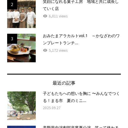
笑顔になれる菓子工房 地域と共に成長し
2
ていく店
6,011 views
おみたまアラカルトvol.1 ～かなざわのワ
3
ンプレートランチ...
5,172 views
最近の記事
子どもたちへの想いを胸に 〜みんなでつく
る！まる市 夏のミニ...
2025.09.27
美野里中演劇部卒業夏公演 笑って終わる