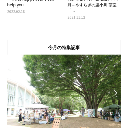
help you...
月～やすらぎの里小川 茶室
「...
2022.02.18
2021.11.12
今月の特集記事

