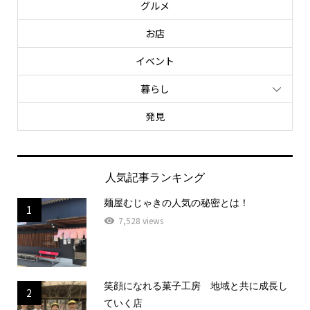
グルメ
お店
イベント
暮らし
発見
人気記事ランキング
麺屋むじゃきの人気の秘密とは！
1
7,528 views
笑顔になれる菓子工房 地域と共に成長し
2
ていく店