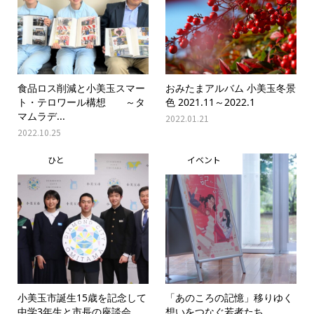
食品ロス削減と小美玉スマー
おみたまアルバム 小美玉冬景
ト・テロワール構想 ～タ
色 2021.11～2022.1
マムラデ...
2022.01.21
2022.10.25
ひと
イベント
小美玉市誕生15歳を記念して
「あのころの記憶」移りゆく
中学3年生と市長の座談会
想いをつなぐ若者たち