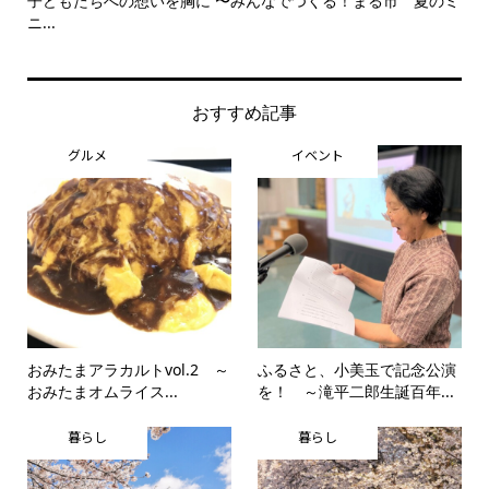
子どもたちへの想いを胸に 〜みんなでつくる！まる市 夏のミ
美
ニ...
思..
おすすめ記事
グルメ
イベント
おみたまアラカルトvol.2 ～
ふるさと、小美玉で記念公演
おみたまオムライス...
を！ ～滝平二郎生誕百年...
暮らし
暮らし