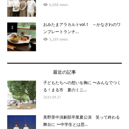
6,008 views
おみたまアラカルトvol.1 ～かなざわのワ
3
ンプレートランチ...
5,169 views
最近の記事
子どもたちへの想いを胸に 〜みんなでつく
る！まる市 夏のミニ...
2025.09.27
美野里中演劇部卒業夏公演 笑って終わる
舞台に 〜中学生とは思...