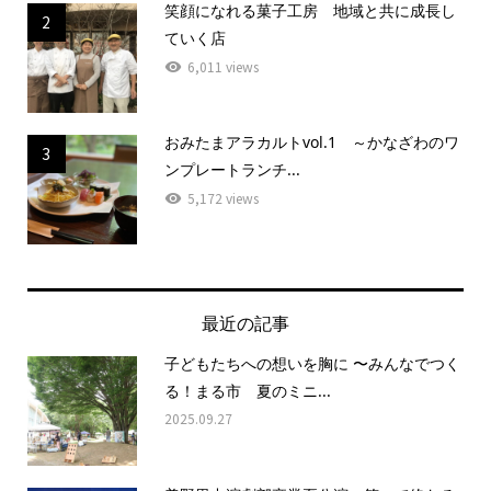
笑顔になれる菓子工房 地域と共に成長し
2
ていく店
6,011 views
おみたまアラカルトvol.1 ～かなざわのワ
3
ンプレートランチ...
5,172 views
最近の記事
子どもたちへの想いを胸に 〜みんなでつく
る！まる市 夏のミニ...
2025.09.27