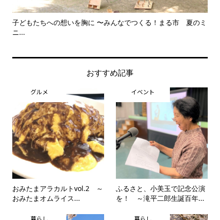
子どもたちへの想いを胸に 〜みんなでつくる！まる市 夏のミ
美
ニ...
思..
おすすめ記事
グルメ
イベント
おみたまアラカルトvol.2 ～
ふるさと、小美玉で記念公演
おみたまオムライス...
を！ ～滝平二郎生誕百年...
暮らし
暮らし