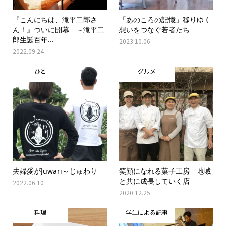
『こんにちは、滝平二郎さ
「あのころの記憶」移りゆく
ん！』ついに開幕 ～滝平二
想いをつなぐ若者たち
郎生誕百年...
2023.10.06
2022.09.24
ひと
グルメ
夫婦愛がJuwari～じゅわり
笑顔になれる菓子工房 地域
と共に成長していく店
2022.06.10
2020.12.25
料理
学生による記事