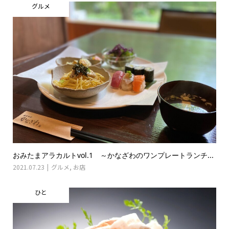
グルメ
おみたまアラカルトvol.1 ～かなざわのワンプレートランチ...
2021.07.23
グルメ
,
お店
ひと