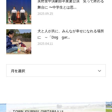
美野里中演劇部卒業夏公演 笑って終わる
舞台に 〜中学生とは思...
2025.09.25
犬と人が共に、みんなが幸せになれる場所
に ～「Dog gar...
2025.04.11
月を選択
TOWN JOURNAL OMITAMAとは