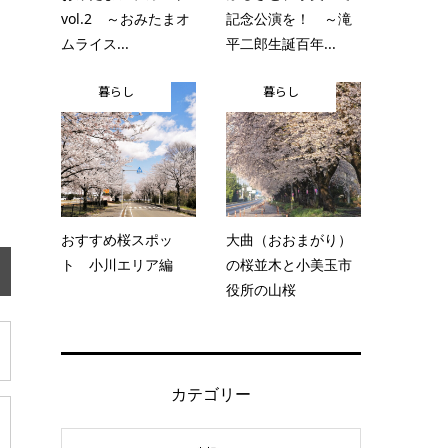
vol.2 ～おみたまオ
記念公演を！ ～滝
ムライス...
平二郎生誕百年...
暮らし
暮らし
おすすめ桜スポッ
大曲（おおまがり）
ト 小川エリア編
の桜並木と小美玉市
役所の山桜
カテゴリー