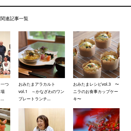
関連記事一覧
う一つ
おみたまアラカルト
おみたまレシピvol.3 〜
る場
vol.1 ～かなざわのワン
ニラのお食事カップケー
..
プレートランチ...
キ〜