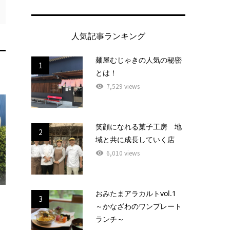
人気記事ランキング
麺屋むじゃきの人気の秘密
1
とは！
7,529 views
笑顔になれる菓子工房 地
2
域と共に成長していく店
6,010 views
おみたまアラカルトvol.1
3
～かなざわのワンプレート
ランチ～