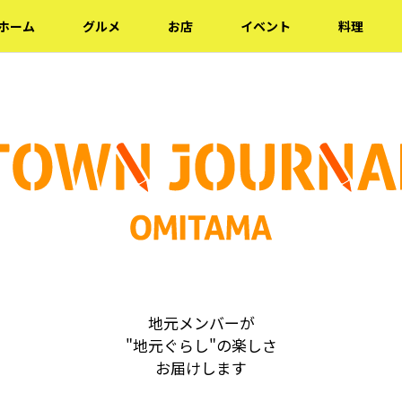
ホーム
グルメ
お店
イベント
料理
地元メンバーが
"地元ぐらし"の楽しさ
お届けします