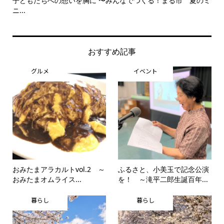
子どもたちへの想いを胸に 〜みんなでつくる！まる市 夏のミ
美
ニ...
思..
おすすめ記事
グルメ
イベント
おみたまアラカルトvol.2 ～
ふるさと、小美玉で記念公演
おみたまオムライス...
を！ ～滝平二郎生誕百年...
暮らし
暮らし