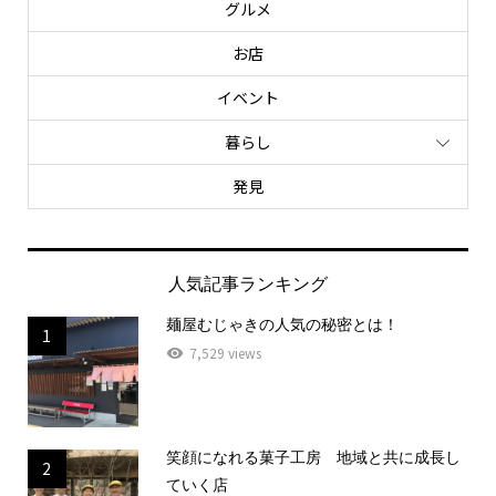
グルメ
お店
イベント
暮らし
発見
人気記事ランキング
麺屋むじゃきの人気の秘密とは！
1
7,529 views
笑顔になれる菓子工房 地域と共に成長し
2
ていく店