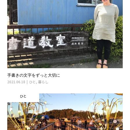
手書きの文字をずっと大切に
2021.06.18
ひと
,
暮らし
ひと