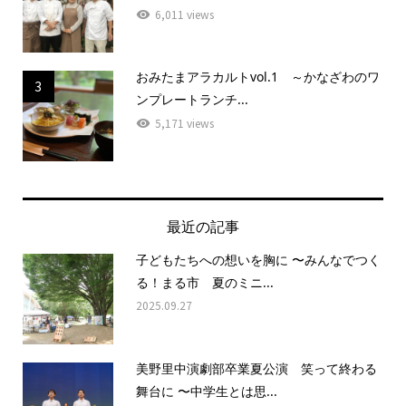
6,011 views
おみたまアラカルトvol.1 ～かなざわのワ
3
ンプレートランチ...
5,171 views
最近の記事
子どもたちへの想いを胸に 〜みんなでつく
る！まる市 夏のミニ...
2025.09.27
美野里中演劇部卒業夏公演 笑って終わる
舞台に 〜中学生とは思...