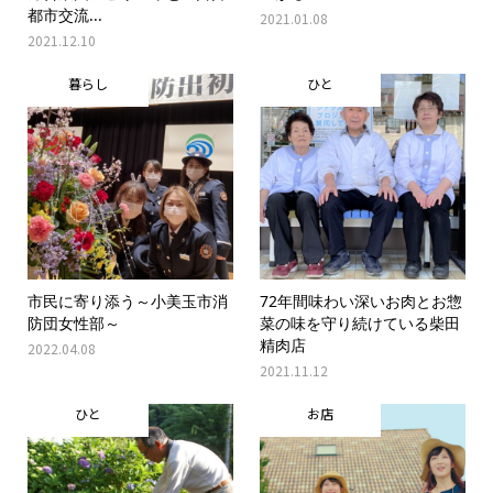
都市交流...
2021.01.08
2021.12.10
暮らし
ひと
市民に寄り添う～小美玉市消
72年間味わい深いお肉とお惣
防団女性部～
菜の味を守り続けている柴田
精肉店
2022.04.08
2021.11.12
ひと
お店