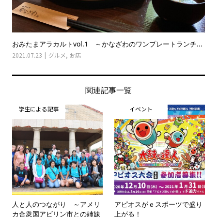
おみたまアラカルトvol.1 ～かなざわのワンプレートランチ...
2021.07.23
グルメ
,
お店
関連記事一覧
学生による記事
イベント
人と人のつながり ～アメリ
アピオスがｅスポーツで盛り
カ合衆国アビリン市との姉妹
上がる！