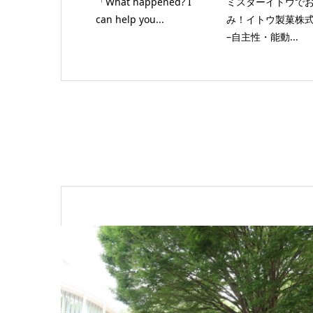
「What happened? I
ミスターイトウで
can help you...
み！イトウ製菓株
–自主性・能動...