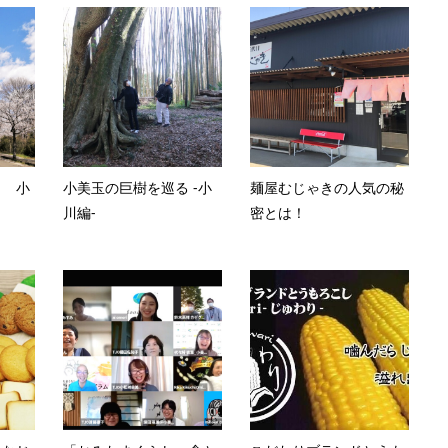
ト 小
小美玉の巨樹を巡る -小
麺屋むじゃきの人気の秘
川編-
密とは！