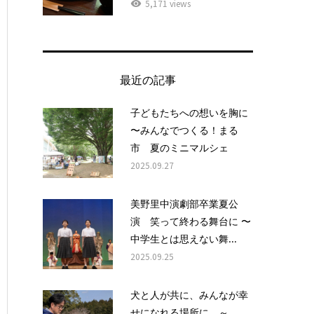
5,171 views
最近の記事
子どもたちへの想いを胸に
〜みんなでつくる！まる
市 夏のミニマルシェ
2025.09.27
美野里中演劇部卒業夏公
演 笑って終わる舞台に 〜
中学生とは思えない舞...
2025.09.25
犬と人が共に、みんなが幸
せになれる場所に ～