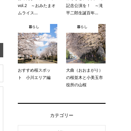
vol.2 ～おみたまオ
記念公演を！ ～滝
ムライス...
平二郎生誕百年...
暮らし
暮らし
おすすめ桜スポッ
大曲（おおまがり）
ト 小川エリア編
の桜並木と小美玉市
役所の山桜
カテゴリー