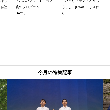
おなじ
「おみたまくらし 食と
こだわりブランドとうも
式会社
農のプログラム
ろこし Juwari－じゅわ
DAY1」
り
今月の特集記事