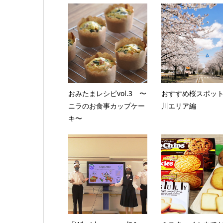
おみたまレシピvol.3 〜
おすすめ桜スポッ
ニラのお食事カップケー
川エリア編
キ〜