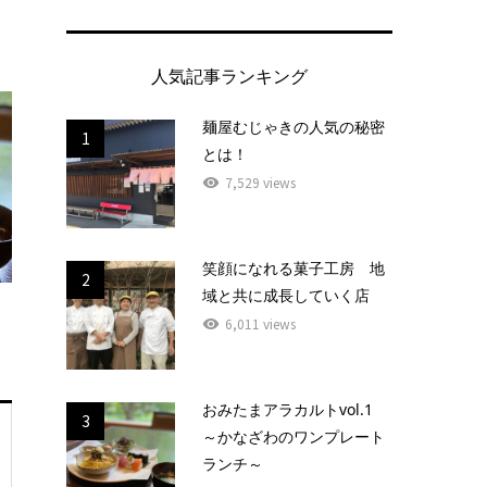
人気記事ランキング
麺屋むじゃきの人気の秘密
1
とは！
7,529 views
笑顔になれる菓子工房 地
2
域と共に成長していく店
6,011 views
おみたまアラカルトvol.1
3
～かなざわのワンプレート
ランチ～