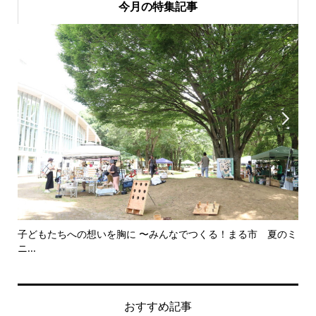
今月の特集記事


子どもたちへの想いを胸に 〜みんなでつくる！まる市 夏のミ
美
ニ...
思..
おすすめ記事