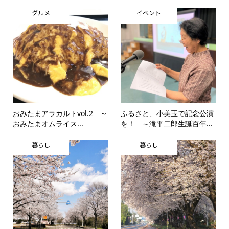
グルメ
イベント
おみたまアラカルトvol.2 ～
ふるさと、小美玉で記念公演
おみたまオムライス...
を！ ～滝平二郎生誕百年...
暮らし
暮らし