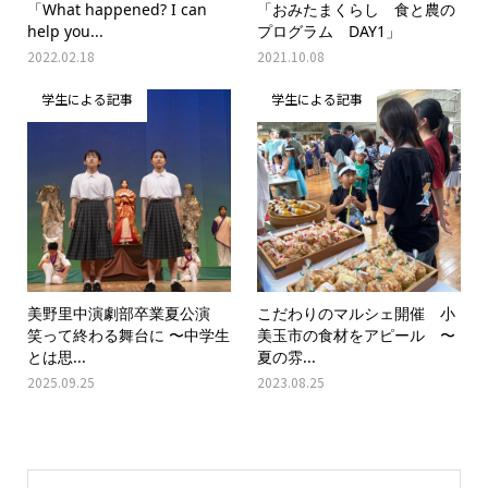
「What happened? I can
「おみたまくらし 食と農の
help you...
プログラム DAY1」
2022.02.18
2021.10.08
学生による記事
学生による記事
美野里中演劇部卒業夏公演
こだわりのマルシェ開催 小
笑って終わる舞台に 〜中学生
美玉市の食材をアピール 〜
とは思...
夏の雰...
2025.09.25
2023.08.25