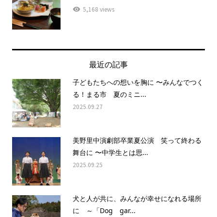
5,168 views
最近の記事
子どもたちへの想いを胸に 〜みんなでつく
る！まる市 夏のミニ...
2025.09.27
美野里中演劇部卒業夏公演 笑って終わる
舞台に 〜中学生とは思...
2025.09.25
犬と人が共に、みんなが幸せになれる場所
に ～「Dog gar...