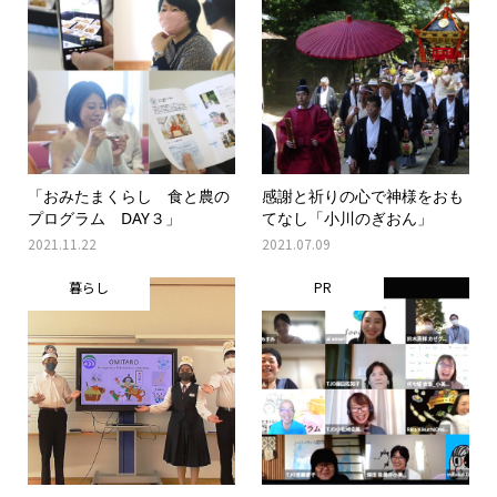
「おみたまくらし 食と農の
感謝と祈りの心で神様をおも
プログラム DAY３」
てなし「小川のぎおん」
2021.11.22
2021.07.09
暮らし
PR