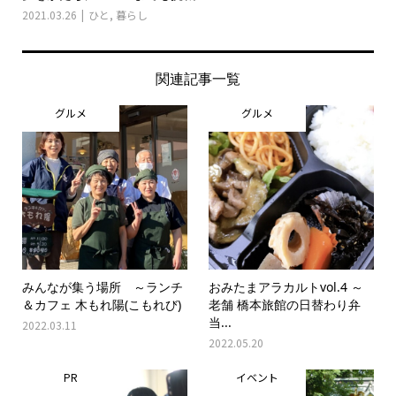
2021.03.26
ひと
,
暮らし
関連記事一覧
グルメ
グルメ
みんなが集う場所 ～ランチ
おみたまアラカルトvol.4 ～
＆カフェ 木もれ陽(こもれび)
老舗 橋本旅館の日替わり弁
当...
2022.03.11
2022.05.20
PR
イベント