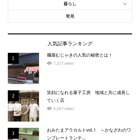
暮らし
発見
人気記事ランキング
麺屋むじゃきの人気の秘密とは！
1
7,527 views
笑顔になれる菓子工房 地域と共に成長し
2
ていく店
6,007 views
おみたまアラカルトvol.1 ～かなざわのワ
3
ンプレートランチ...