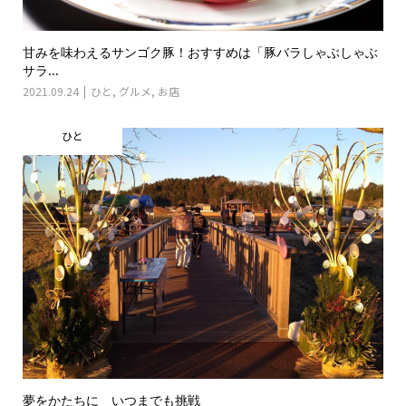
甘みを味わえるサンゴク豚！おすすめは「豚バラしゃぶしゃぶ
サラ...
2021.09.24
ひと
,
グルメ
,
お店
ひと
夢をかたちに いつまでも挑戦