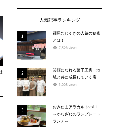
人気記事ランキング
麺屋むじゃきの人気の秘密
1
とは！
7,528 views
笑顔になれる菓子工房 地
は
2
域と共に成長していく店
6,008 views
おみたまアラカルトvol.1
3
～かなざわのワンプレート
ランチ～