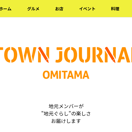
ホーム
グルメ
お店
イベント
料理
地元メンバーが
"地元ぐらし"の楽しさ
お届けします