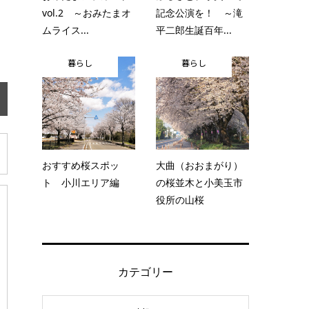
vol.2 ～おみたまオ
記念公演を！ ～滝
ムライス...
平二郎生誕百年...
暮らし
暮らし
おすすめ桜スポッ
大曲（おおまがり）
ト 小川エリア編
の桜並木と小美玉市
役所の山桜
カテゴリー