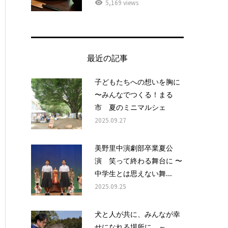
5,169 views
最近の記事
子どもたちへの想いを胸に
〜みんなでつくる！まる
市 夏のミニマルシェ
2025.09.27
美野里中演劇部卒業夏公
演 笑って終わる舞台に 〜
中学生とは思えない舞...
2025.09.25
犬と人が共に、みんなが幸
せになれる場所に ～