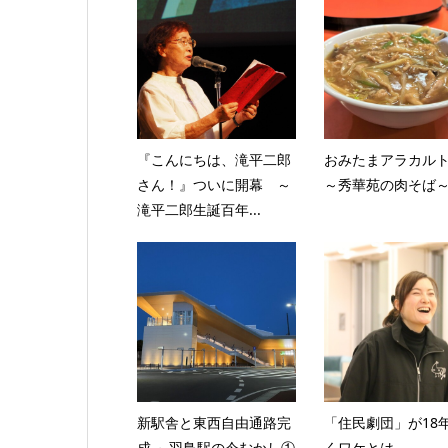
『こんにちは、滝平二郎
おみたまアラカルトvo
さん！』ついに開幕 ～
～秀華苑の肉そば
滝平二郎生誕百年...
新駅舎と東西自由通路完
「住民劇団」が18
成 ～羽鳥駅の今むかし①
くワケとは