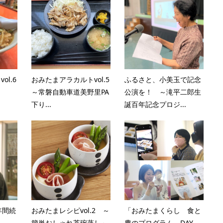
l.6
おみたまアラカルトvol.5
ふるさと、小美玉で記念
～
～常磐自動車道美野里PA
公演を！ ～滝平二郎生
下り...
誕百年記念プロジ...
年間続
おみたまレシピvol.2 ～
「おみたまくらし 食と
簡単おしゃれ茶碗蒸し～
農のプログラム DAY