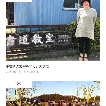
手書きの文字をずっと大切に
2021.06.18
ひと
,
暮らし
ひと