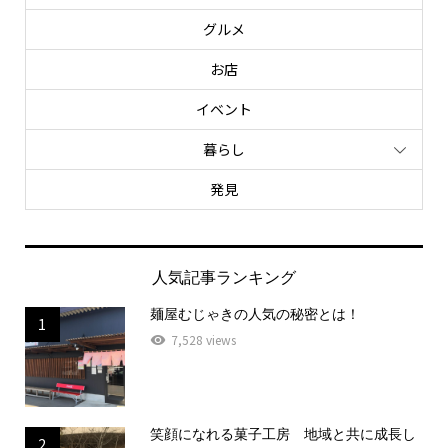
グルメ
お店
イベント
暮らし
発見
人気記事ランキング
麺屋むじゃきの人気の秘密とは！
1
7,528 views
笑顔になれる菓子工房 地域と共に成長し
2