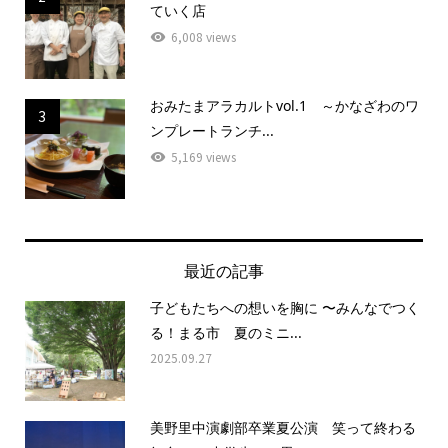
ていく店
6,008 views
おみたまアラカルトvol.1 ～かなざわのワ
3
ンプレートランチ...
5,169 views
最近の記事
子どもたちへの想いを胸に 〜みんなでつく
る！まる市 夏のミニ...
2025.09.27
美野里中演劇部卒業夏公演 笑って終わる