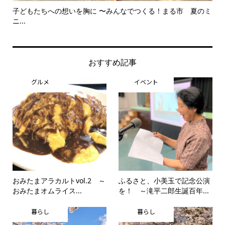
子どもたちへの想いを胸に 〜みんなでつくる！まる市 夏のミ
美
ニ...
思..
おすすめ記事
グルメ
イベント
おみたまアラカルトvol.2 ～
ふるさと、小美玉で記念公演
おみたまオムライス...
を！ ～滝平二郎生誕百年...
暮らし
暮らし