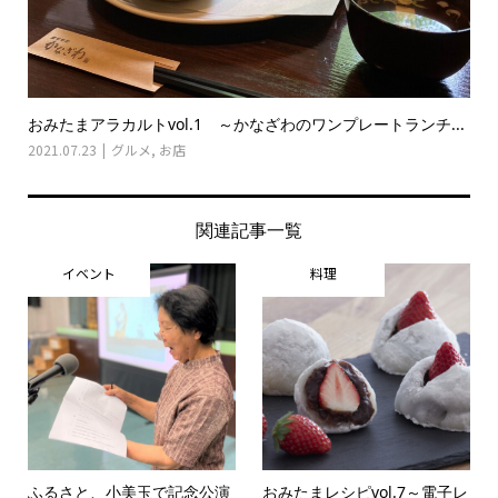
おみたまアラカルトvol.1 ～かなざわのワンプレートランチ...
2021.07.23
グルメ
,
お店
関連記事一覧
イベント
料理
ふるさと、小美玉で記念公演
おみたまレシピvol.7～電子レ