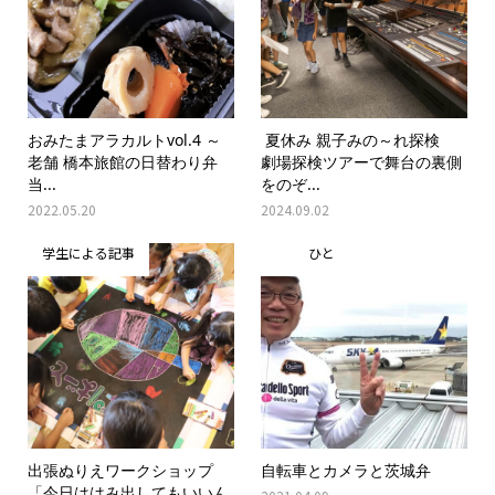
おみたまアラカルトvol.4 ～
夏休み 親子みの～れ探検
老舗 橋本旅館の日替わり弁
劇場探検ツアーで舞台の裏側
当...
をのぞ...
2022.05.20
2024.09.02
学生による記事
ひと
出張ぬりえワークショップ
自転車とカメラと茨城弁
「今日ははみ出してもいいん