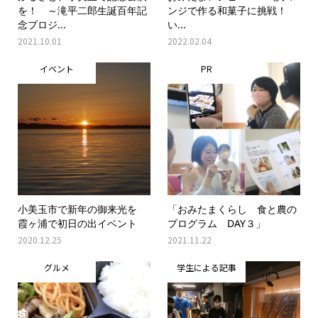
を！ ～滝平二郎生誕百年記
ンジで作る和菓子に挑戦！
念プロジ...
い...
2021.10.01
2022.02.04
イベント
PR
小美玉市で新年の御来光を
「おみたまくらし 食と農の
霞ヶ浦で初日の出イベント
プログラム DAY３」
2020.12.25
2021.11.22
グルメ
学生による記事