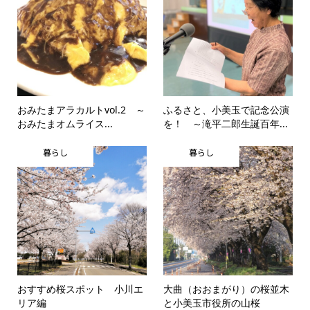
おみたまアラカルトvol.2 ～
ふるさと、小美玉で記念公演
おみたまオムライス...
を！ ～滝平二郎生誕百年...
暮らし
暮らし
おすすめ桜スポット 小川エ
大曲（おおまがり）の桜並木
リア編
と小美玉市役所の山桜