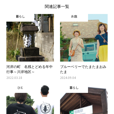
関連記事一覧
暮らし
お店
河岸の町 名残とどめる年中
ブルーベリーでたまたまおみ
行事～川岸地区～
たま
2022.03.18
2024.09.04
ひと
暮らし