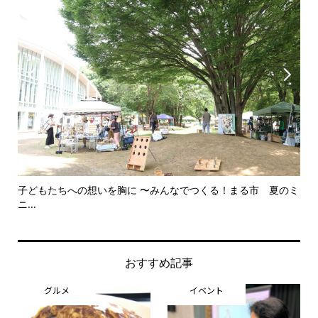


のミ
美野里中演劇部卒業夏公演 笑って終わる舞台に 〜中学生とは
犬と
思...
おすすめ記事
グルメ
イベント