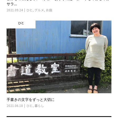
サラ...
2021.09.24
ひと
,
グルメ
,
お店
ひと
手書きの文字をずっと大切に
2021.06.18
ひと
,
暮らし