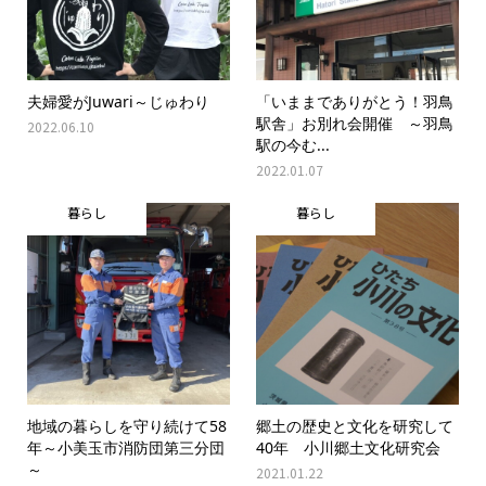
夫婦愛がJuwari～じゅわり
「いままでありがとう！羽鳥
駅舎」お別れ会開催 ～羽鳥
2022.06.10
駅の今む...
2022.01.07
暮らし
暮らし
地域の暮らしを守り続けて58
郷土の歴史と文化を研究して
年～小美玉市消防団第三分団
40年 小川郷土文化研究会
～
2021.01.22