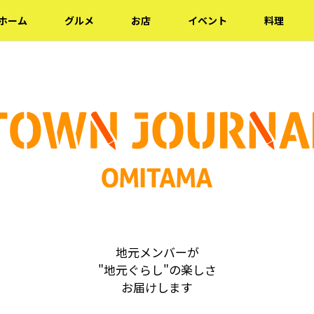
ホーム
グルメ
お店
イベント
料理
地元メンバーが
"地元ぐらし"の楽しさ
お届けします