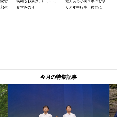
で記念
笑顔もお届け、にこにこ
魅力ある小美玉市のお祭
二郎生
食堂みのり
りと年中行事 後世に
今月の特集記事