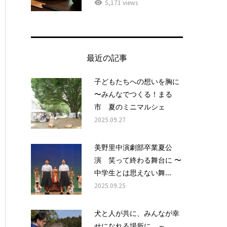
5,171 views
最近の記事
子どもたちへの想いを胸に
〜みんなでつくる！まる
市 夏のミニマルシェ
2025.09.27
美野里中演劇部卒業夏公
演 笑って終わる舞台に 〜
中学生とは思えない舞...
2025.09.25
犬と人が共に、みんなが幸
せになれる場所に ～