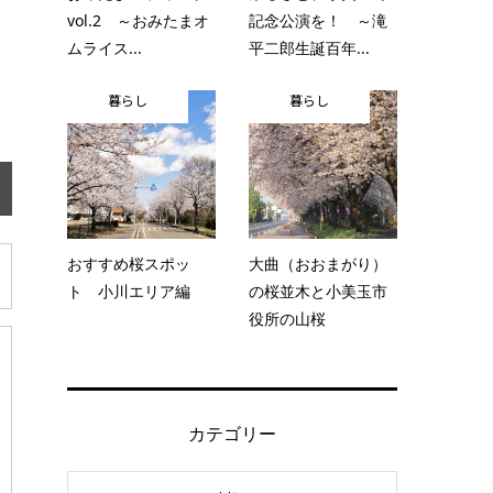
vol.2 ～おみたまオ
記念公演を！ ～滝
ムライス...
平二郎生誕百年...
暮らし
暮らし
おすすめ桜スポッ
大曲（おおまがり）
ト 小川エリア編
の桜並木と小美玉市
役所の山桜
カテゴリー