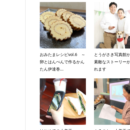
おみたまレシピvol.6 ～
とうがさき写真館
卵とはんぺんで作るかん
素敵なストーリー
たん伊達巻...
れます