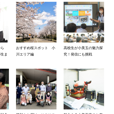
から
おすすめ桜スポット 小
高校生が小美玉の魅力探
が生ま
川エリア編
究！発信にも挑戦