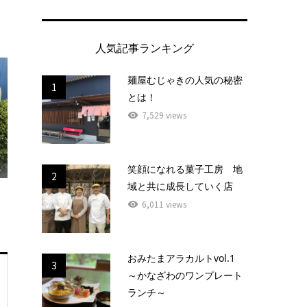
人気記事ランキング
麺屋むじゃきの人気の秘密
1
とは！
7,529 views
笑顔になれる菓子工房 地
2
域と共に成長していく店
6,011 views
おみたまアラカルトvol.1
3
～かなざわのワンプレート
ランチ～