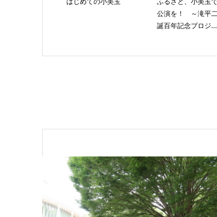
はじめての小美玉
ふるさと、小美玉
公演を！ ～滝平
誕百年記念プロジ...