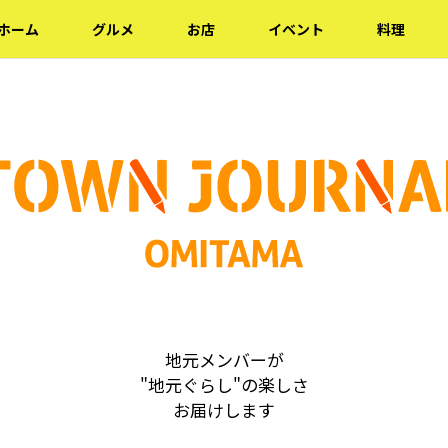
ホーム
グルメ
お店
イベント
料理
地元メンバーが
"地元ぐらし"の楽しさ
お届けします