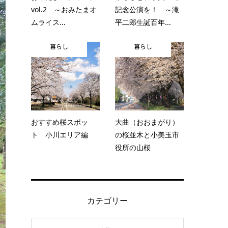
vol.2 ～おみたまオ
記念公演を！ ～滝
ムライス...
平二郎生誕百年...
暮らし
暮らし
おすすめ桜スポッ
大曲（おおまがり）
ト 小川エリア編
の桜並木と小美玉市
役所の山桜
カテゴリー