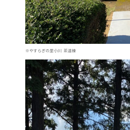
※やすらぎの里小川 茶道棟