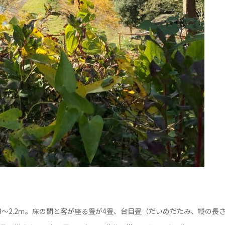
1.8～2.2ｍ。床の間と客が座る畳が4畳、台目畳（だいめだたみ、縦の長