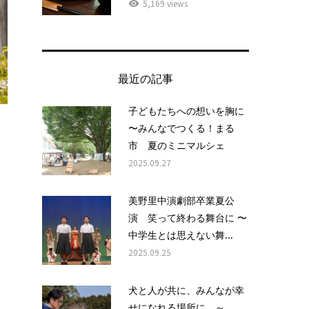
5,169 views
最近の記事
子どもたちへの想いを胸に
〜みんなでつくる！まる
市 夏のミニマルシェ
2025.09.27
美野里中演劇部卒業夏公
演 笑って終わる舞台に 〜
中学生とは思えない舞...
2025.09.25
犬と人が共に、みんなが幸
せになれる場所に ～