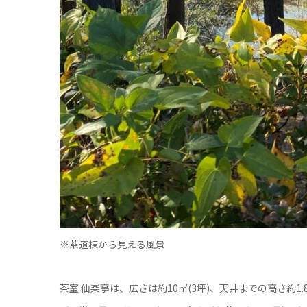
※茶道棟から見える風景
茶室 仙楽亭は、広さは約10㎡(3坪)、天井までの高さ約