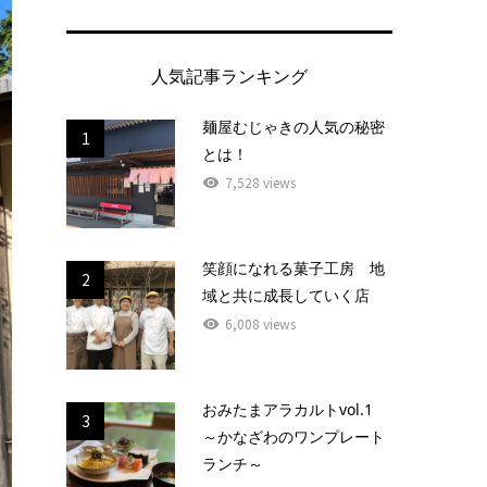
人気記事ランキング
麺屋むじゃきの人気の秘密
1
とは！
7,528 views
笑顔になれる菓子工房 地
2
域と共に成長していく店
6,008 views
おみたまアラカルトvol.1
3
～かなざわのワンプレート
ランチ～