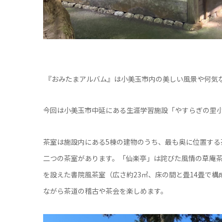
『おみたまアルバム』は小美玉市内の美しい風景や何気
今回は小美玉市中延にある生涯学習施設「やすらぎの里小
茶室は施設内にある5棟の建物のうち、最も奥に位置する
二つの茶室があります。「仙楽亭」は詫びた風情の草庵
を設えた書院風茶室（広さ約23㎡、床の間と畳14畳で
ながら茶道の稽古や茶会を楽しめます。