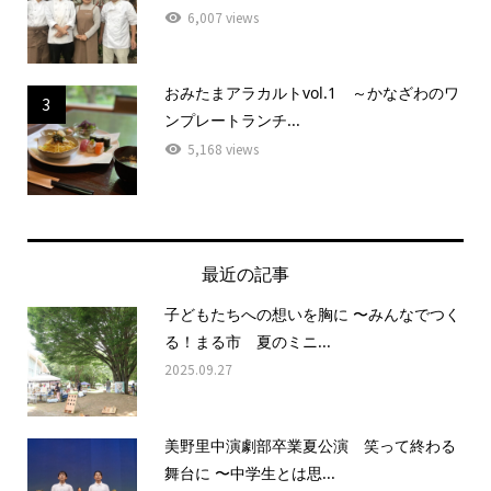
6,007 views
おみたまアラカルトvol.1 ～かなざわのワ
3
ンプレートランチ...
5,168 views
最近の記事
子どもたちへの想いを胸に 〜みんなでつく
る！まる市 夏のミニ...
2025.09.27
美野里中演劇部卒業夏公演 笑って終わる
舞台に 〜中学生とは思...