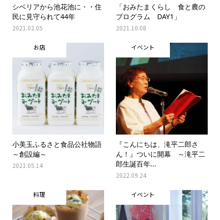
シベリアから池花池に・・住
「おみたまくらし 食と農の
民に見守られて44年
プログラム DAY1」
2021.02.05
2021.10.08
お店
イベント
小美玉ふるさと食品公社物語
『こんにちは、滝平二郎さ
～創設編～
ん！』ついに開幕 ～滝平二
郎生誕百年...
2021.05.14
2022.09.24
料理
イベント