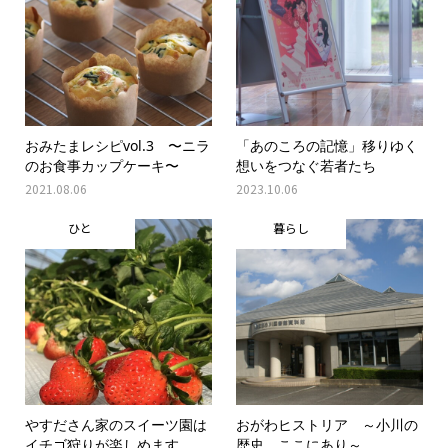
おみたまレシピvol.3 〜ニラ
「あのころの記憶」移りゆく
のお食事カップケーキ〜
想いをつなぐ若者たち
2021.08.06
2023.10.06
ひと
暮らし
やすださん家のスイーツ園は
おがわヒストリア ～小川の
イチゴ狩りが楽しめます
歴史、ここにあり～