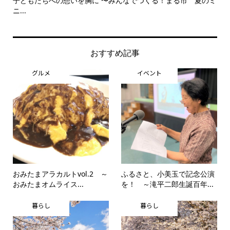
子どもたちへの想いを胸に 〜みんなでつくる！まる市 夏のミ
美
ニ...
思..
おすすめ記事
グルメ
イベント
おみたまアラカルトvol.2 ～
ふるさと、小美玉で記念公演
おみたまオムライス...
を！ ～滝平二郎生誕百年...
暮らし
暮らし