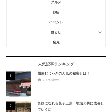
グルメ
お店
イベント
暮らし
発見
人気記事ランキング
麺屋むじゃきの人気の秘密とは！
1
7,525 views
笑顔になれる菓子工房 地域と共に成長し
2
ていく店