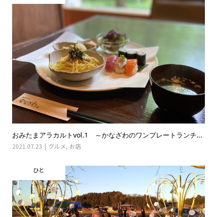
おみたまアラカルトvol.1 ～かなざわのワンプレートランチ...
2021.07.23
グルメ
,
お店
ひと