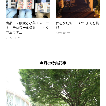
食品ロス削減と小美玉スマー
夢をかたちに いつまでも挑
ト・テロワール構想 ～タ
戦
マムラデ...
2021.03.26
2022.10.25
今月の特集記事

