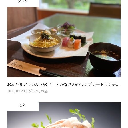
グルメ
おみたまアラカルトvol.1 ～かなざわのワンプレートランチ...
2021.07.23
グルメ
,
お店
ひと