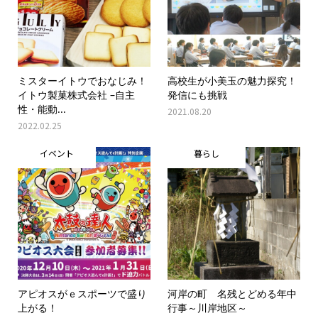
ミスターイトウでおなじみ！
高校生が小美玉の魅力探究！
イトウ製菓株式会社 –自主
発信にも挑戦
性・能動...
2021.08.20
2022.02.25
イベント
暮らし
アピオスがｅスポーツで盛り
河岸の町 名残とどめる年中
上がる！
行事～川岸地区～