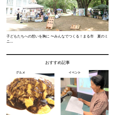
子どもたちへの想いを胸に 〜みんなでつくる！まる市 夏のミ
美
ニ...
思..
おすすめ記事
グルメ
イベント