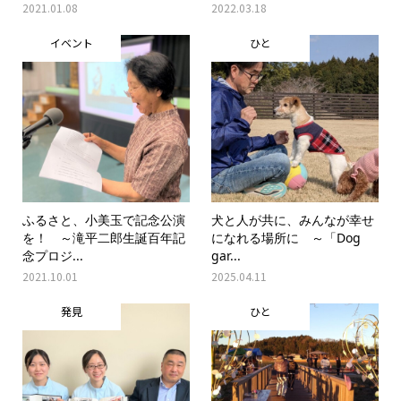
2021.01.08
2022.03.18
イベント
ひと
ふるさと、小美玉で記念公演
犬と人が共に、みんなが幸せ
を！ ～滝平二郎生誕百年記
になれる場所に ～「Dog
念プロジ...
gar...
2021.10.01
2025.04.11
発見
ひと