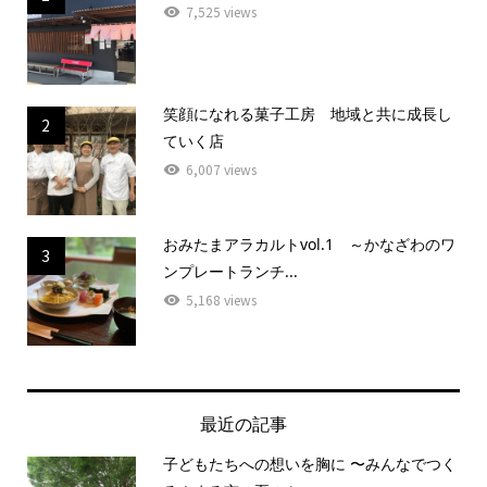
7,525 views
笑顔になれる菓子工房 地域と共に成長し
2
ていく店
6,007 views
おみたまアラカルトvol.1 ～かなざわのワ
3
ンプレートランチ...
5,168 views
最近の記事
子どもたちへの想いを胸に 〜みんなでつく