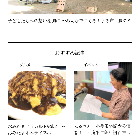
子どもたちへの想いを胸に 〜みんなでつくる！まる市 夏のミ
美
ニ...
思..
おすすめ記事
グルメ
イベント
おみたまアラカルトvol.2 ～
ふるさと、小美玉で記念公演
おみたまオムライス...
を！ ～滝平二郎生誕百年...