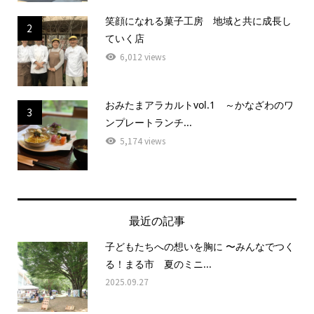
笑顔になれる菓子工房 地域と共に成長し
2
ていく店
6,012 views
おみたまアラカルトvol.1 ～かなざわのワ
3
ンプレートランチ...
5,174 views
最近の記事
子どもたちへの想いを胸に 〜みんなでつく
る！まる市 夏のミニ...
2025.09.27