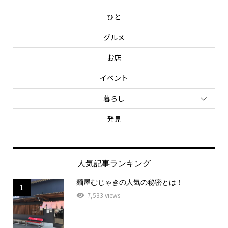
ひと
グルメ
お店
イベント
暮らし
発見
人気記事ランキング
麺屋むじゃきの人気の秘密とは！
1
7,533 views