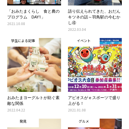
「おみたまくらし 食と農の
語り伝えられてきた、おだん
プログラム DAY1」
キツネの話～羽鳥駅の今むか
し④
2021.10.08
2022.03.04
学生による記事
イベント
おみたまヨーグルトが紡ぐ素
アピオスがｅスポーツで盛り
敵な関係
上がる！
2022.04.22
2021.01.08
発見
グルメ