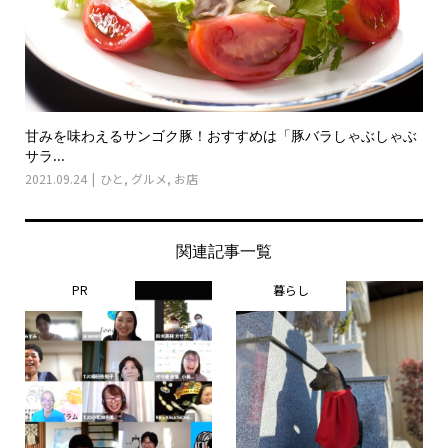
甘みを味わえるサンゴク豚！おすすめは「豚バラしゃぶしゃぶ
サラ...
2021.09.24
ひと
,
グルメ
,
お店
関連記事一覧
PR
暮らし