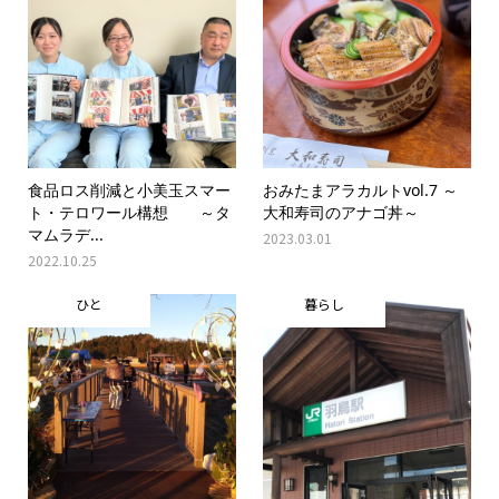
食品ロス削減と小美玉スマー
おみたまアラカルトvol.7 ～
ト・テロワール構想 ～タ
大和寿司のアナゴ丼～
マムラデ...
2023.03.01
2022.10.25
ひと
暮らし