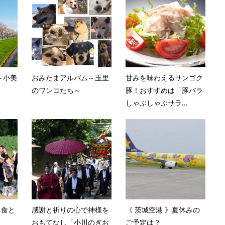
～小美
おみたまアルバム～玉里
甘みを味わえるサンゴク
のワンコたち～
豚！おすすめは「豚バラ
しゃぶしゃぶサラ...
 食と
感謝と祈りの心で神様を
《 茨城空港 》夏休みの
おもてなし「小川のぎお
ご予定は？