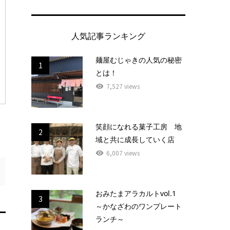
人気記事ランキング
麺屋むじゃきの人気の秘密
1
とは！
7,527 views
笑顔になれる菓子工房 地
2
域と共に成長していく店
6,007 views
おみたまアラカルトvol.1
3
～かなざわのワンプレート
ランチ～