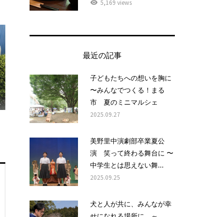
5,169 views
最近の記事
子どもたちへの想いを胸に
〜みんなでつくる！まる
市 夏のミニマルシェ
2025.09.27
美野里中演劇部卒業夏公
演 笑って終わる舞台に 〜
中学生とは思えない舞...
2025.09.25
犬と人が共に、みんなが幸
せになれる場所に ～