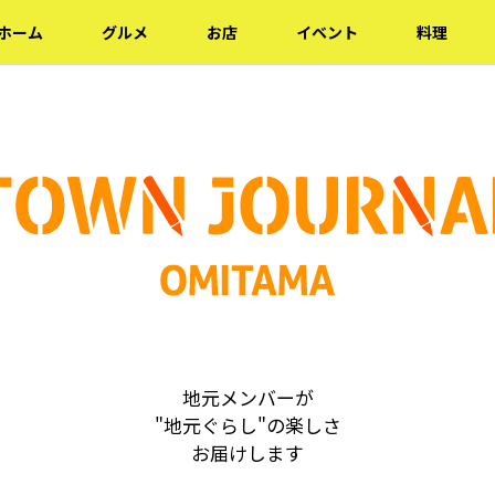
ホーム
グルメ
お店
イベント
料理
地元メンバーが
"地元ぐらし"の楽しさ
お届けします