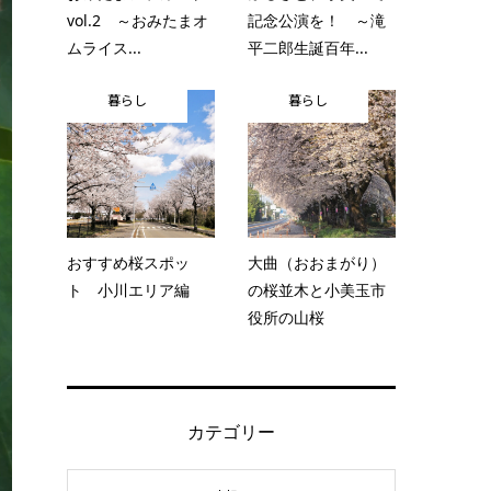
vol.2 ～おみたまオ
記念公演を！ ～滝
ムライス...
平二郎生誕百年...
暮らし
暮らし
おすすめ桜スポッ
大曲（おおまがり）
ト 小川エリア編
の桜並木と小美玉市
役所の山桜
カテゴリー