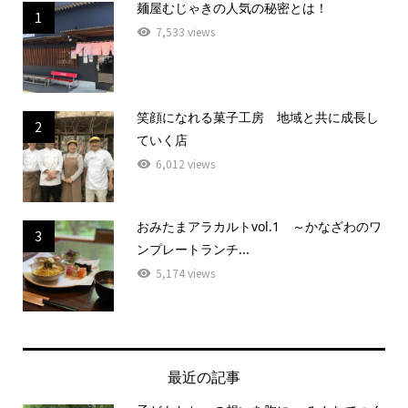
麺屋むじゃきの人気の秘密とは！
1
7,533 views
笑顔になれる菓子工房 地域と共に成長し
2
ていく店
6,012 views
おみたまアラカルトvol.1 ～かなざわのワ
3
ンプレートランチ...
5,174 views
最近の記事