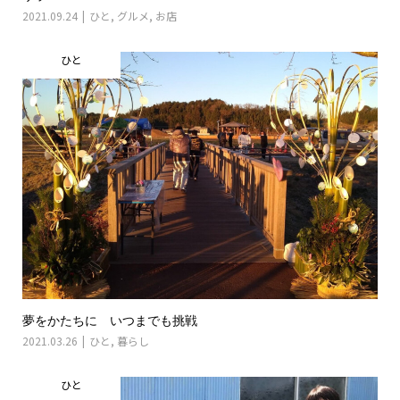
2021.09.24
ひと
,
グルメ
,
お店
ひと
夢をかたちに いつまでも挑戦
2021.03.26
ひと
,
暮らし
ひと