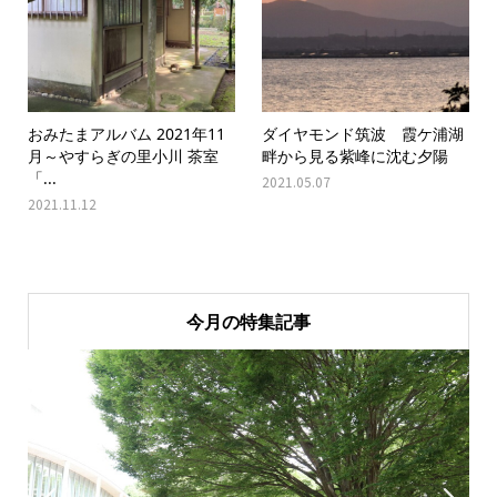
おみたまアルバム 2021年11
ダイヤモンド筑波 霞ケ浦湖
月～やすらぎの里小川 茶室
畔から見る紫峰に沈む夕陽
「...
2021.05.07
2021.11.12
今月の特集記事