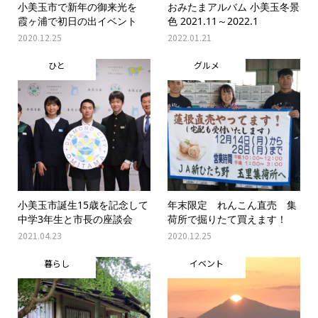
小美玉市で新年の御来光を
おみたまアルバム 小美玉冬景
霞ヶ浦で初日の出イベント
色 2021.11～2022.1
2020.12.25
2022.01.21
ひと
グルメ
小美玉市誕生15歳を記念して
年末限定 れんこん直売 集
中学3年生と市長の座談会
荷所で掘りたて買えます！
2021.04.23
2020.12.25
暮らし
イベント