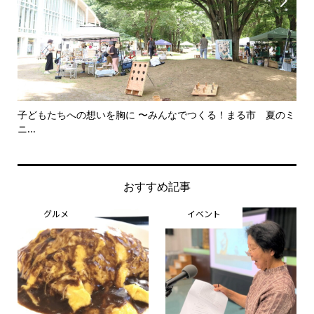


のミ
美野里中演劇部卒業夏公演 笑って終わる舞台に 〜中学生とは
犬と
思...
おすすめ記事
グルメ
イベント