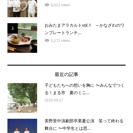
6,012 views
おみたまアラカルトvol.1 ～かなざわのワ
3
ンプレートランチ...
5,172 views
最近の記事
子どもたちへの想いを胸に 〜みんなでつく
る！まる市 夏のミニ...
2025.09.27
美野里中演劇部卒業夏公演 笑って終わる
舞台に 〜中学生とは思...