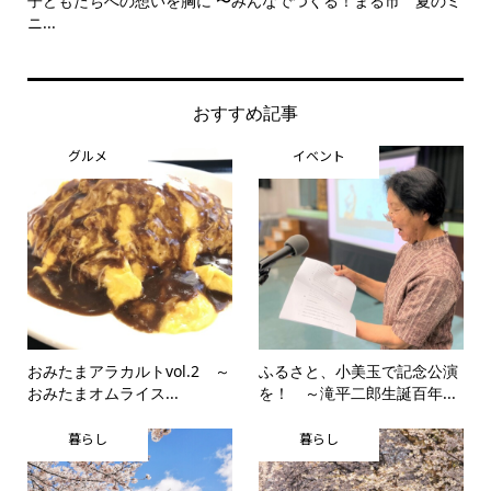
子どもたちへの想いを胸に 〜みんなでつくる！まる市 夏のミ
美
ニ...
思..
おすすめ記事
グルメ
イベント
おみたまアラカルトvol.2 ～
ふるさと、小美玉で記念公演
おみたまオムライス...
を！ ～滝平二郎生誕百年...
暮らし
暮らし