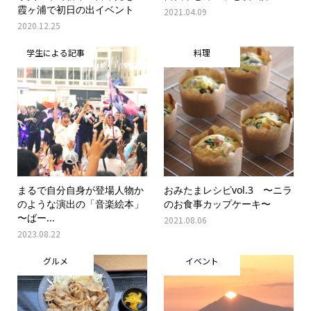
霞ヶ浦で初日の出イベント
2021.04.09
2020.12.25
学生による記事
料理
まるで自分自身が登場人物か
おみたまレシピvol.3 〜ニラ
のような演出の「音楽絵本」
のお食事カップケーキ〜
〜ばー...
2021.08.06
2023.08.22
グルメ
イベント