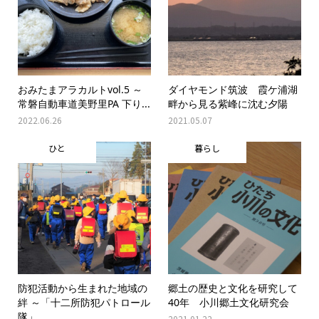
おみたまアラカルトvol.5 ～
ダイヤモンド筑波 霞ケ浦湖
常磐自動車道美野里PA 下り...
畔から見る紫峰に沈む夕陽
2022.06.26
2021.05.07
ひと
暮らし
防犯活動から生まれた地域の
郷土の歴史と文化を研究して
絆 ～「十二所防犯パトロール
40年 小川郷土文化研究会
隊」
2021.01.22