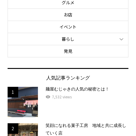
グルメ
お店
イベント
暮らし
発見
人気記事ランキング
麺屋むじゃきの人気の秘密とは！
1
7,532 views
笑顔になれる菓子工房 地域と共に成長し
2
ていく店