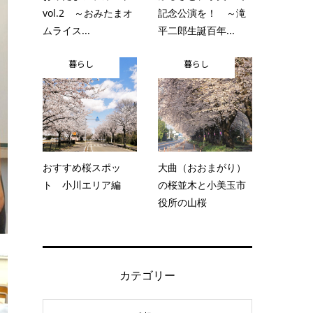
vol.2 ～おみたまオ
記念公演を！ ～滝
ムライス...
平二郎生誕百年...
暮らし
暮らし
おすすめ桜スポッ
大曲（おおまがり）
ト 小川エリア編
の桜並木と小美玉市
役所の山桜
カテゴリー