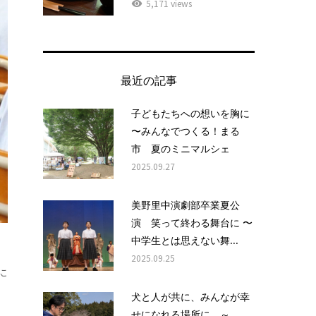
5,171 views
最近の記事
子どもたちへの想いを胸に
〜みんなでつくる！まる
市 夏のミニマルシェ
2025.09.27
美野里中演劇部卒業夏公
演 笑って終わる舞台に 〜
中学生とは思えない舞...
2025.09.25
に
、
犬と人が共に、みんなが幸
せになれる場所に ～