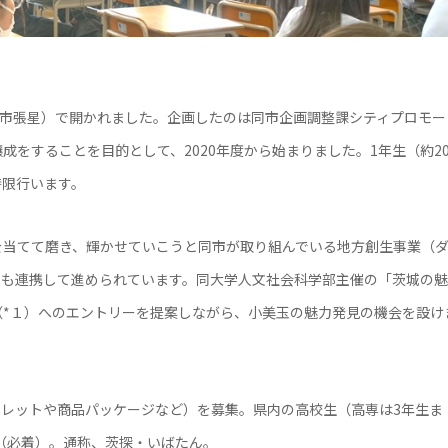
同市張星）で開かれました。企画したのは同市企画調整課シティプロモー
をすることを目的として、2020年度から始まりました。1年生（約20
時限行います。
を当てて磨き、輝かせていこうと同市が取り組んでいる地方創生事業（
とも連携して進められています。同大学人文社会科学部主催の「茨城の魅
*１）へのエントリーを提案しながら、小美玉の魅力発見の機会を設け
フレットや商品パッケージなど）を募集。県内の高校生（高専は3年生ま
8日（必着）。通称、茨探・いばたん。