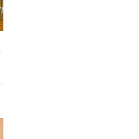
業
し
で