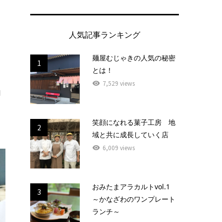
人気記事ランキング
。
麺屋むじゃきの人気の秘密
1
とは！
7,529 views
聞
ワ
笑顔になれる菓子工房 地
2
域と共に成長していく店
6,009 views
おみたまアラカルトvol.1
3
～かなざわのワンプレート
ランチ～