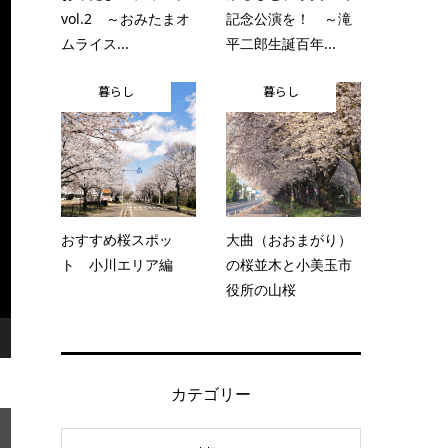
vol.2 ～おみたまオ
記念公演を！ ～滝
ムライス...
平二郎生誕百年...
暮らし
暮らし
おすすめ桜スポッ
大曲（おおまがり）
ト 小川エリア編
の桜並木と小美玉市
役所の山桜
カテゴリー