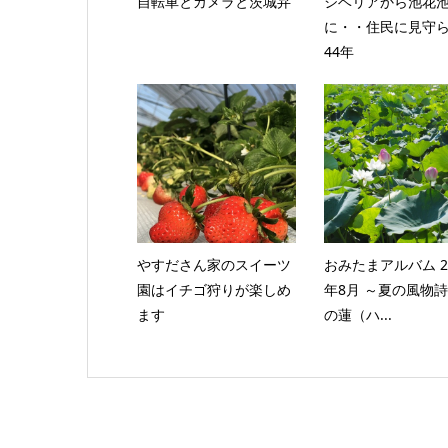
自転車とカメラと茨城弁
シベリアから池花
に・・住民に見守
44年
やすださん家のスイーツ
おみたまアルバム 2
園はイチゴ狩りが楽しめ
年8月 ～夏の風物詩
ます
の蓮（ハ...