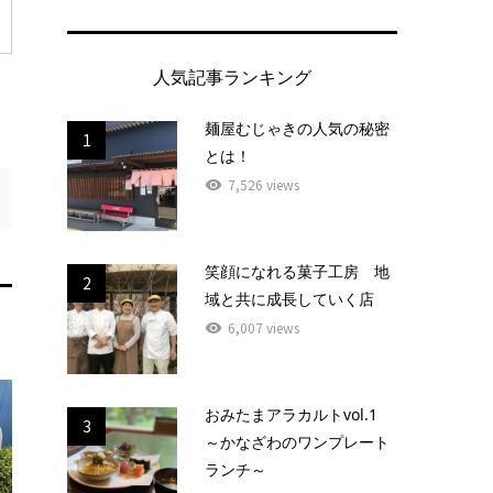
人気記事ランキング
麺屋むじゃきの人気の秘密
1
とは！
7,526 views
笑顔になれる菓子工房 地
2
域と共に成長していく店
6,007 views
おみたまアラカルトvol.1
3
～かなざわのワンプレート
ランチ～