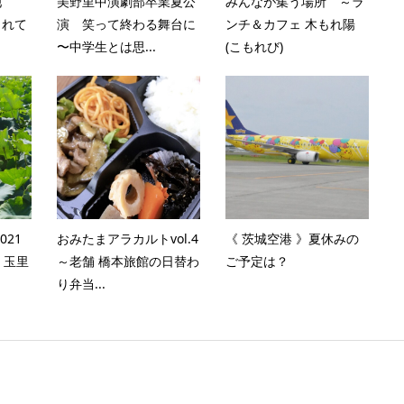
池
美野里中演劇部卒業夏公
みんなが集う場所 ～ラ
られて
演 笑って終わる舞台に
ンチ＆カフェ 木もれ陽
〜中学生とは思...
(こもれび)
021
おみたまアラカルトvol.4
《 茨城空港 》夏休みの
 玉里
～老舗 橋本旅館の日替わ
ご予定は？
り弁当...