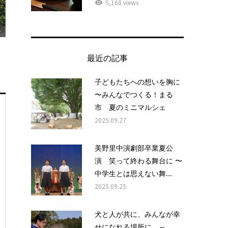
5,168 views
最近の記事
子どもたちへの想いを胸に
〜みんなでつくる！まる
市 夏のミニマルシェ
2025.09.27
美野里中演劇部卒業夏公
演 笑って終わる舞台に 〜
中学生とは思えない舞...
2025.09.25
犬と人が共に、みんなが幸
せになれる場所に ～