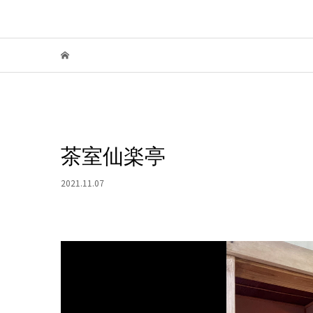
茶室仙楽亭
2021.11.07
動
画
プ