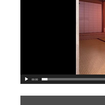
レ
ー
ヤ
ー
00:00