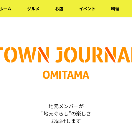
ホーム
グルメ
お店
イベント
料理
地元メンバーが
"地元ぐらし"の楽しさ
お届けします