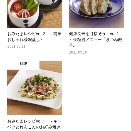
おみたまレシピvol.2 ～簡単
健康長寿を目指そう！vol.1
おしゃれ茶碗蒸し～
～低糖質メニュー「きつね餃
子...
2021.06.11
2021.09.10
料理
おみたまレシピvol.1 ～キャ
ベツとれんこんのお好み焼き