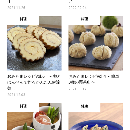
イ...
い...
2021.11.26
2022.02.04
料理
料理
おみたまレシピvol.6 ～卵と
おみたまレシピvol.4 ～簡単
はんぺんで作るかんたん伊達
3種の栗茶巾〜
巻...
2021.09.17
2021.12.03
料理
健康