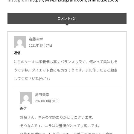
コメント ( 2 )
齋藤友幸
2021年 8月 07日
返信
にらのケーキは栄養価も高くバランスも良く、何たって美味しそ
うですね。ダイエット食にも良さそうです。また作ったらご馳走
してくださいね(^o^)丿
島田美幸
2021年 8月 07日
返信
齊藤さん、早速の閲読ありがとうございます。
そうなんです、ニラは栄養価がとっても高いです。
価格もお手頃で、何と言っても、小美玉ではウルトラ産直