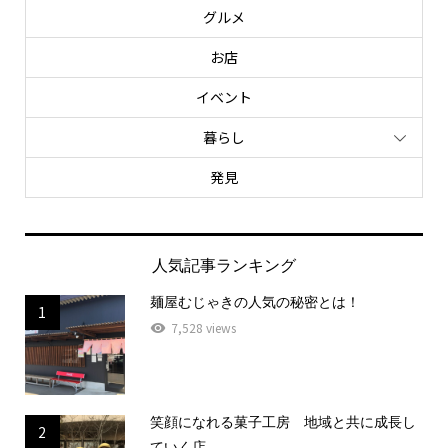
グルメ
お店
イベント
暮らし
発見
人気記事ランキング
麺屋むじゃきの人気の秘密とは！
1
7,528 views
笑顔になれる菓子工房 地域と共に成長し
2
ていく店