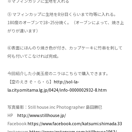
※マフィンカップに生地を入れる
⑤ マフィンカップに生地を8分目くらいまで均等に入れる。
180度のオーブンで18~25分焼く。（オーブンによって、焼き上
がりが違います）
⑥表面にほんのり焼き色が付き、カップケーキに竹串を刺して
何も付いてこなければ完成。
今回紹介した小美玉産のニラはこちらで購入できます。
【空のえき そ・ら・ら】
http://sol-la-
la.city.omitama.lg.jp/0424/info-0000002932-8.htm
写真撮影：Still house.inc Photographer 島田勝巳
HP
http://www.stillhouse.jp/
Facebook
https://www.facebook.com/katsumi.shimada.33
Instagram
https://www.instagram.com/stillhouse1963/