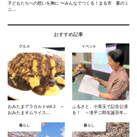
のミ
美野里中演劇部卒業夏公演 笑って終わる舞台に 〜中学生とは
犬と
思...
おすすめ記事
グルメ
イベント
おみたまアラカルトvol.2 ～
ふるさと、小美玉で記念公演
おみたまオムライス...
を！ ～滝平二郎生誕百年...
暮らし
暮らし