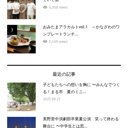
6,008 views
おみたまアラカルトvol.1 ～かなざわのワ
3
ンプレートランチ...
5,169 views
最近の記事
子どもたちへの想いを胸に 〜みんなでつく
る！まる市 夏のミニ...
2025.09.27
美野里中演劇部卒業夏公演 笑って終わる
舞台に 〜中学生とは思...