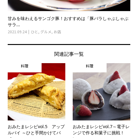
甘みを味わえるサンゴク豚！おすすめは「豚バラしゃぶしゃぶ
サラ...
2021.09.24
ひと
,
グルメ
,
お店
関連記事一覧
料理
料理
おみたまレシピvol.5 アップ
おみたまレシピvol.7～電子レ
ルパイ ～ひと手間かけてパ
ンジで作る和菓子に挑戦！