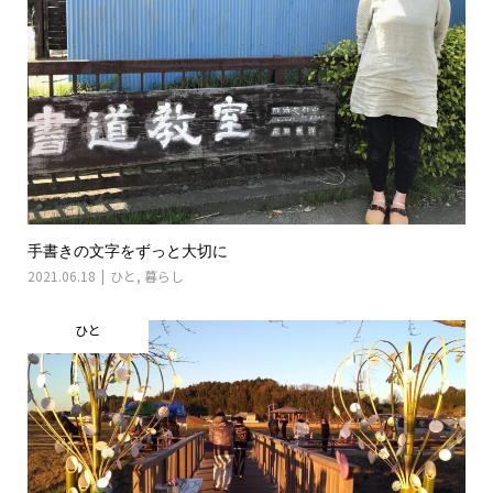
手書きの文字をずっと大切に
2021.06.18
ひと
,
暮らし
ひと