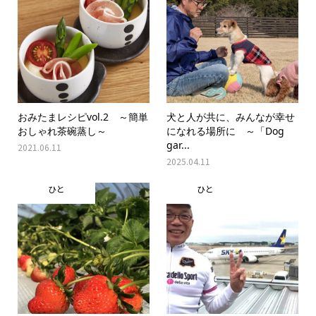
おみたまレシピvol.2 ～簡単
犬と人が共に、みんなが幸せ
おしゃれ茶碗蒸し～
になれる場所に ～「Dog
gar...
2021.06.11
2025.04.11
ひと
ひと