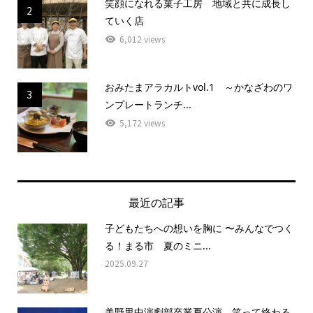
笑顔になれる菓子工房 地域と共に成長し
2
ていく店
6,012 views
おみたまアラカルトvol.1 ～かなざわのワ
3
ンプレートランチ...
5,172 views
最近の記事
子どもたちへの想いを胸に 〜みんなでつく
る！まる市 夏のミニ...
2025.09.27
美野里中演劇部卒業夏公演 笑って終わる