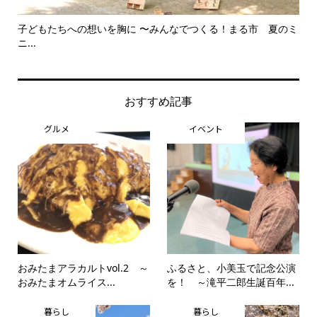
子どもたちへの想いを胸に 〜みんなでつくる！まる市 夏のミ
美
ニ...
思..
おすすめ記事
グルメ
イベント
おみたまアラカルトvol.2 ～
ふるさと、小美玉で記念公演
おみたまオムライス...
を！ ～滝平二郎生誕百年...
暮らし
暮らし