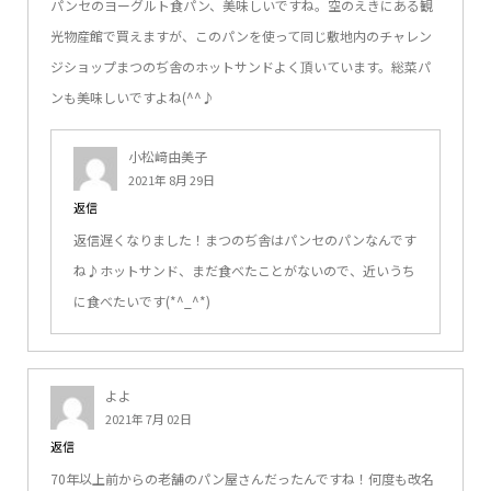
パンセのヨーグルト食パン、美味しいですね。空のえきにある観
光物産館で買えますが、このパンを使って同じ敷地内のチャレン
ジショップまつのぢ舎のホットサンドよく頂いています。総菜パ
ンも美味しいですよね(^^♪
小松﨑由美子
2021年 8月 29日
返信
返信遅くなりました！まつのぢ舎はパンセのパンなんです
ね♪ホットサンド、まだ食べたことがないので、近いうち
に食べたいです(*^_^*)
よよ
2021年 7月 02日
返信
70年以上前からの老舗のパン屋さんだったんですね！何度も改名