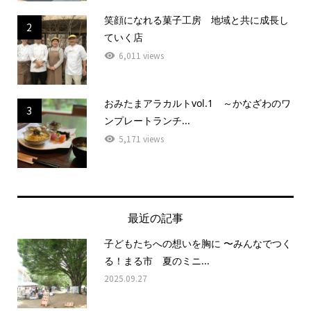
笑顔になれる菓子工房 地域と共に成長し
2
ていく店
6,011 views
おみたまアラカルトvol.1 ～かなざわのワ
3
ンプレートランチ...
5,171 views
最近の記事
子どもたちへの想いを胸に 〜みんなでつく
る！まる市 夏のミニ...
2025.09.27