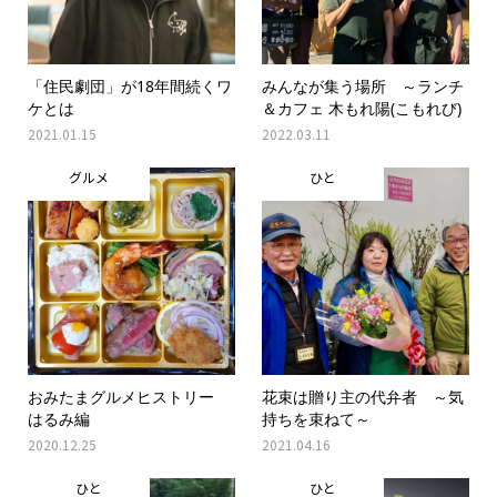
「住民劇団」が18年間続くワ
みんなが集う場所 ～ランチ
ケとは
＆カフェ 木もれ陽(こもれび)
2021.01.15
2022.03.11
グルメ
ひと
おみたまグルメヒストリー
花束は贈り主の代弁者 ～気
はるみ編
持ちを束ねて～
2020.12.25
2021.04.16
ひと
ひと