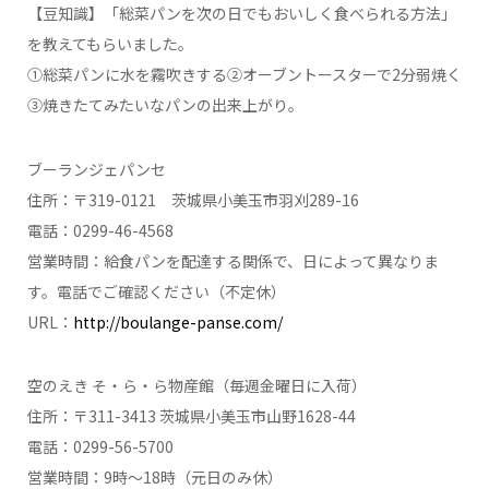
【豆知識】「総菜パンを次の日でもおいしく食べられる方法」
を教えてもらいました。
①総菜パンに水を霧吹きする②オーブントースターで2分弱焼く
③焼きたてみたいなパンの出来上がり。
ブーランジェパンセ
住所：〒319-0121 茨城県小美玉市羽刈289-16
電話：0299-46-4568
営業時間：給食パンを配達する関係で、日によって異なりま
す。電話でご確認ください（不定休）
URL：
http://boulange-panse.com/
空のえき そ・ら・ら物産館（毎週金曜日に入荷）
住所：〒311-3413 茨城県小美玉市山野1628-44
電話：0299-56-5700
営業時間：9時～18時（元日のみ休）