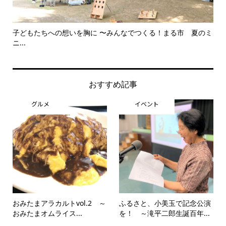
夏のミ
美野里中演劇部卒業夏公演 笑って終わる舞台に 〜中学生とは
犬
思...
おすすめ記事
グルメ
イベント
おみたまアラカルトvol.2 ～
ふるさと、小美玉で記念公演
おみたまオムライス...
を！ ～滝平二郎生誕百年...