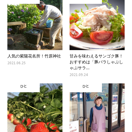
人気の紫陽花名所！竹原神社
甘みを味わえるサンゴク豚！
おすすめは「豚バラしゃぶし
2021.06.25
ゃぶサラ...
2021.09.24
ひと
ひと