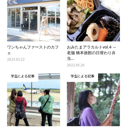
ワンちゃんファーストのカフ
おみたまアラカルトvol.4 ～
ェ
老舗 橋本旅館の日替わり弁
当...
2023.02.22
2022.05.20
学生による記事
学生による記事