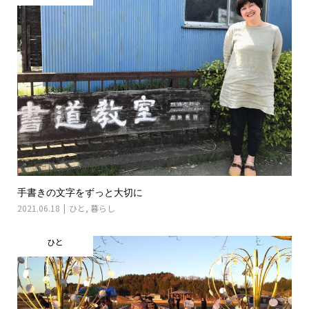
手書きの文字をずっと大切に
2021.06.18
ひと
,
暮らし
ひと