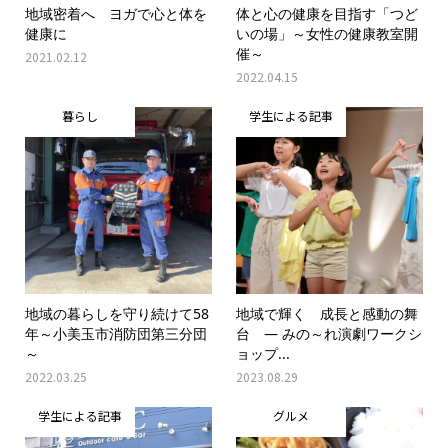
地域密着へ ヨガで心と体を
体と心の健康を目指す「つど
健康に
いの場」～女性の健康教室開
催～
2021.02.12
2022.04.15
暮らし
学生による記事
地域の暮らしを守り続けて58
地域で輝く 成長と感動の舞
年～小美玉市消防団第三分団
台 ― みの～れ演劇ワークシ
～
ョップ...
2022.03.25
2023.08.29
学生による記事
グルメ