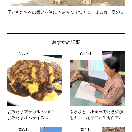
子どもたちへの想いを胸に 〜みんなでつくる！まる市 夏のミ
美
ニ...
思..
おすすめ記事
グルメ
イベント
おみたまアラカルトvol.2 ～
ふるさと、小美玉で記念公演
おみたまオムライス...
を！ ～滝平二郎生誕百年...
暮らし
暮らし