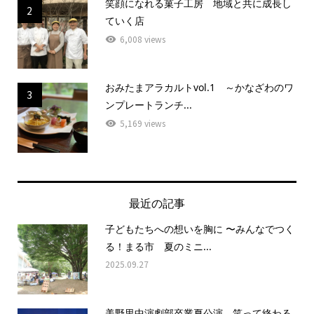
笑顔になれる菓子工房 地域と共に成長し
2
ていく店
6,008 views
おみたまアラカルトvol.1 ～かなざわのワ
3
ンプレートランチ...
5,169 views
最近の記事
子どもたちへの想いを胸に 〜みんなでつく
る！まる市 夏のミニ...
2025.09.27
美野里中演劇部卒業夏公演 笑って終わる