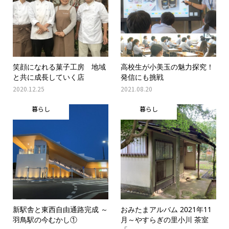
笑顔になれる菓子工房 地域
高校生が小美玉の魅力探究！
と共に成長していく店
発信にも挑戦
2020.12.25
2021.08.20
暮らし
暮らし
新駅舎と東西自由通路完成 ～
おみたまアルバム 2021年11
羽鳥駅の今むかし①
月～やすらぎの里小川 茶室