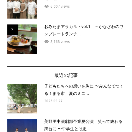
6,007 views
おみたまアラカルトvol.1 ～かなざわのワ
3
ンプレートランチ...
5,168 views
最近の記事
子どもたちへの想いを胸に 〜みんなでつく
る！まる市 夏のミニ...
2025.09.27
美野里中演劇部卒業夏公演 笑って終わる
舞台に 〜中学生とは思...