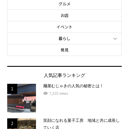
グルメ
お店
イベント
暮らし
発見
人気記事ランキング
麺屋むじゃきの人気の秘密とは！
1
7,525 views
笑顔になれる菓子工房 地域と共に成長し
2
ていく店