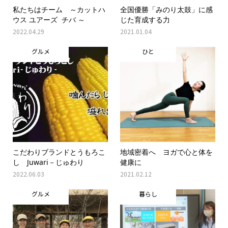
私たちはチーム ～カットハ
全国優勝「みのり太鼓」に感
ウス ユアーズ チバ ～
じた育成する力
2022.04.29
2021.01.04
グルメ
ひと
こだわりブランドとうもろこ
地域密着へ ヨガで心と体を
し Juwari－じゅわり
健康に
2022.06.03
2021.02.12
グルメ
暮らし