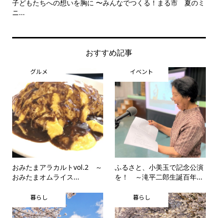
子どもたちへの想いを胸に 〜みんなでつくる！まる市 夏のミ
美
ニ...
思..
おすすめ記事
グルメ
イベント
おみたまアラカルトvol.2 ～
ふるさと、小美玉で記念公演
おみたまオムライス...
を！ ～滝平二郎生誕百年...
暮らし
暮らし