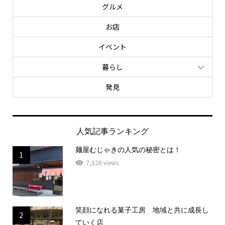
グルメ
お店
イベント
暮らし
発見
人気記事ランキング
麺屋むじゃきの人気の秘密とは！
1
7,528 views
笑顔になれる菓子工房 地域と共に成長し
2
ていく店