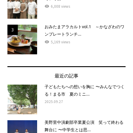
6,008 views
おみたまアラカルトvol.1 ～かなざわのワ
3
ンプレートランチ...
5,169 views
最近の記事
子どもたちへの想いを胸に 〜みんなでつく
る！まる市 夏のミニ...
2025.09.27
美野里中演劇部卒業夏公演 笑って終わる
舞台に 〜中学生とは思...