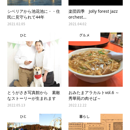
シベリアから池花池に・・住
楽団四季 Jolly forest Jazz
民に見守られて44年
orchest...
2021.02.05
2021.04.02
ひと
グルメ
とうがさき写真館から 素敵
おみたまアラカルトvol.6 ～
なストーリーが生まれます
秀華苑の肉そば～
2022.05.13
2022.12.22
ひと
暮らし