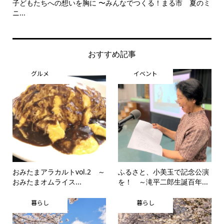
る市 夏のミ
美野里中演劇部卒業夏公演 笑って終わる舞台に 〜中学生
思...
おすすめ記事
グルメ
イベント
おみたまアラカルトvol.2 ～
ふるさと、小美玉で記念公演
おみたまオムライス...
を！ ～滝平二郎生誕百年...
暮らし
暮らし