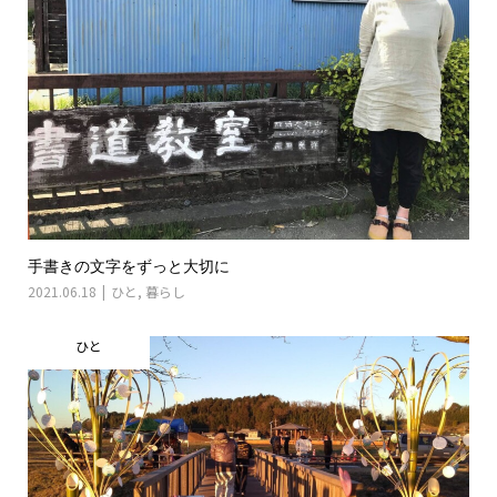
手書きの文字をずっと大切に
2021.06.18
ひと
,
暮らし
ひと