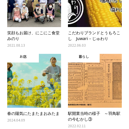
笑顔もお届け、にこにこ食堂
こだわりブランドとうもろこ
みのり
し Juwari－じゅわり
2021.08.13
2022.06.03
お店
暮らし
春の陽気にたまたまおみたま
駅開業当時の様子 ～羽鳥駅
の今むかし③
2024.04.09
2022.02.11