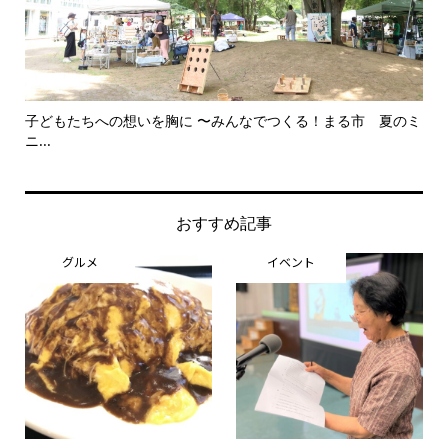
子どもたちへの想いを胸に 〜みんなでつくる！まる市 夏のミ
美
ニ...
思..
おすすめ記事
グルメ
イベント