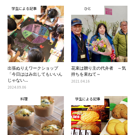
学生による記事
ひと
出張ぬりえワークショップ
花束は贈り主の代弁者 ～気
「今日ははみ出してもいいん
持ちを束ねて～
じゃない...
2021.04.16
2024.09.06
料理
学生による記事