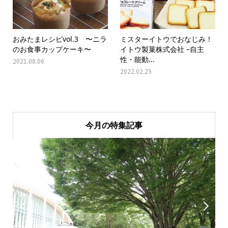
おみたまレシピvol.3 〜ニラ
ミスターイトウでおなじみ！
のお食事カップケーキ〜
イトウ製菓株式会社 –自主
性・能動...
2021.08.06
2022.02.25
今月の特集記事

