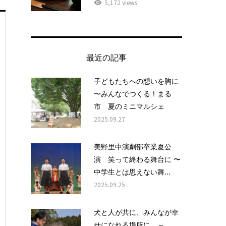
5,172 views
最近の記事
子どもたちへの想いを胸に
〜みんなでつくる！まる
市 夏のミニマルシェ
2025.09.27
美野里中演劇部卒業夏公
演 笑って終わる舞台に 〜
中学生とは思えない舞...
2025.09.25
犬と人が共に、みんなが幸
せになれる場所に ～