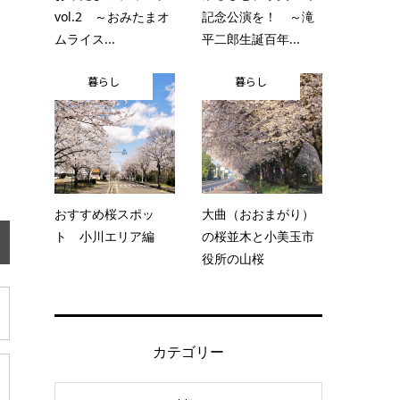
vol.2 ～おみたまオ
記念公演を！ ～滝
ムライス...
平二郎生誕百年...
暮らし
暮らし
おすすめ桜スポッ
大曲（おおまがり）
ト 小川エリア編
の桜並木と小美玉市
役所の山桜
カテゴリー