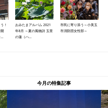
とう！
おみたまアルバム 2021
市民に寄り添う～小美玉
会開
年8月 ～夏の風物詩 玉里
市消防団女性部～
..
の蓮（ハ...
今月の特集記事