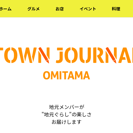
ホーム
グルメ
お店
イベント
料理
地元メンバーが
"地元ぐらし"の楽しさ
お届けします