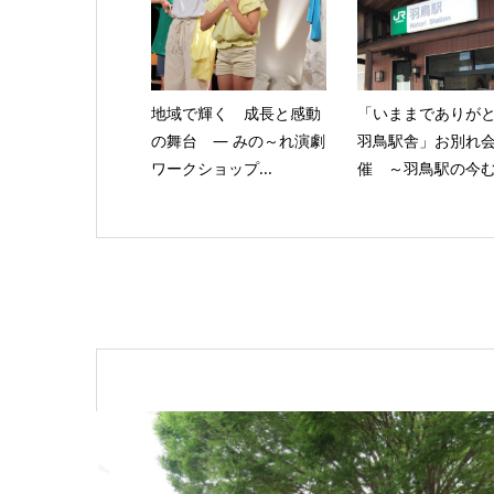
地域で輝く 成長と感動
「いままでありが
の舞台 ― みの～れ演劇
羽鳥駅舎」お別れ
ワークショップ...
催 ～羽鳥駅の今む.