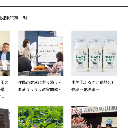
関連記事一覧
美玉ス
住民の健康に寄り添う～
小美玉ふるさと食品公社
ル構
血液サラサラ教室開催～
物語～創設編～
..