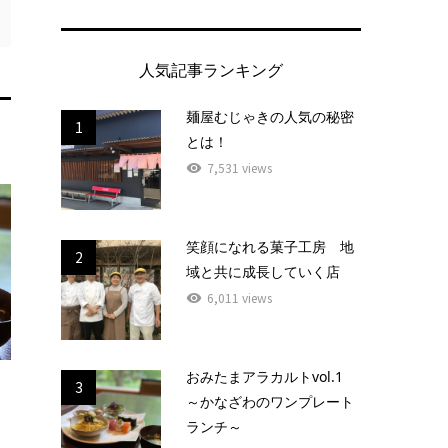
人気記事ランキング
麺屋むじゃきの人気の秘密
1
とは！
7,531 views
笑顔になれる菓子工房 地
2
域と共に成長していく店
6,011 views
おみたまアラカルトvol.1
3
～かなざわのワンプレート
ランチ～