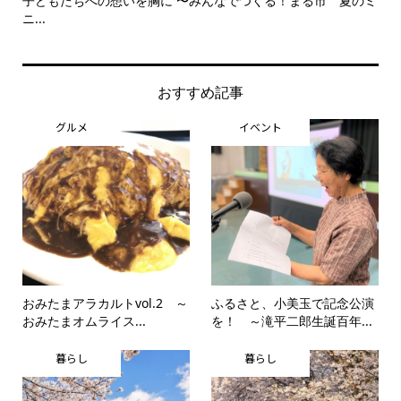
子どもたちへの想いを胸に 〜みんなでつくる！まる市 夏のミ
美
ニ...
思..
おすすめ記事
グルメ
イベント
おみたまアラカルトvol.2 ～
ふるさと、小美玉で記念公演
おみたまオムライス...
を！ ～滝平二郎生誕百年...
暮らし
暮らし