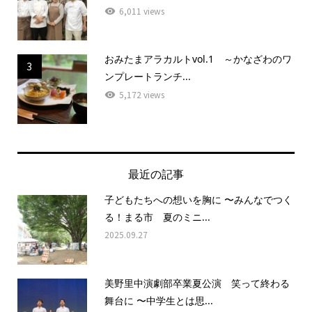
6,011 views
おみたまアラカルトvol.1 ～かなざわのワ
3
ンプレートランチ...
5,172 views
最近の記事
子どもたちへの想いを胸に 〜みんなでつく
る！まる市 夏のミニ...
2025.09.27
美野里中演劇部卒業夏公演 笑って終わる
舞台に 〜中学生とは思...