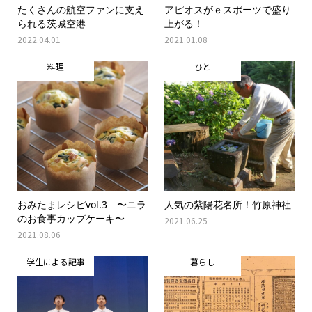
たくさんの航空ファンに支え
アピオスがｅスポーツで盛り
られる茨城空港
上がる！
2022.04.01
2021.01.08
料理
ひと
おみたまレシピvol.3 〜ニラ
人気の紫陽花名所！竹原神社
のお食事カップケーキ〜
2021.06.25
2021.08.06
学生による記事
暮らし