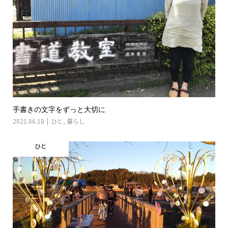
手書きの文字をずっと大切に
2021.06.18
ひと
,
暮らし
ひと