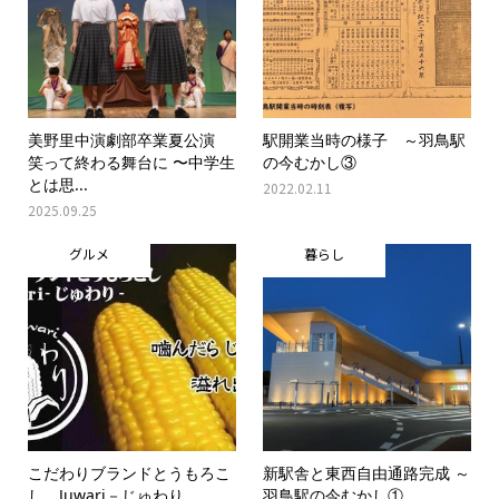
美野里中演劇部卒業夏公演
駅開業当時の様子 ～羽鳥駅
笑って終わる舞台に 〜中学生
の今むかし③
とは思...
2022.02.11
2025.09.25
グルメ
暮らし
こだわりブランドとうもろこ
新駅舎と東西自由通路完成 ～
し Juwari－じゅわり
羽鳥駅の今むかし①