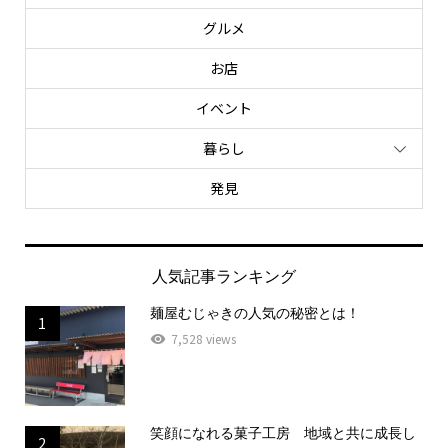
グルメ
お店
イベント
暮らし
発見
人気記事ランキング
麺屋むじゃきの人気の秘密とは！
1
7,528 views
笑顔になれる菓子工房 地域と共に成長し
2