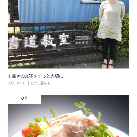
手書きの文字をずっと大切に
2021.06.18
ひと
,
暮らし
ひと