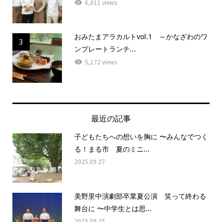
6,011 views
おみたまアラカルトvol.1 ～かなざわのワ
3
ンプレートランチ...
5,172 views
最近の記事
子どもたちへの想いを胸に 〜みんなでつく
る！まる市 夏のミニ...
2025.09.27
美野里中演劇部卒業夏公演 笑って終わる
舞台に 〜中学生とは思...
2025.09.25