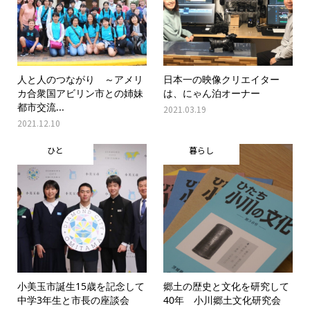
人と人のつながり ～アメリ
日本一の映像クリエイター
カ合衆国アビリン市との姉妹
は、にゃん泊オーナー
都市交流...
2021.03.19
2021.12.10
ひと
暮らし
小美玉市誕生15歳を記念して
郷土の歴史と文化を研究して
中学3年生と市長の座談会
40年 小川郷土文化研究会