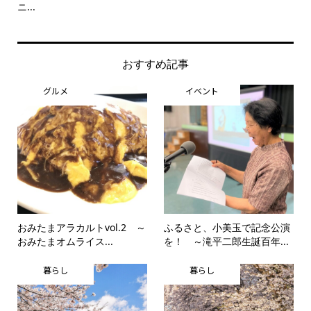
ニ...
思..
おすすめ記事
グルメ
イベント
おみたまアラカルトvol.2 ～
ふるさと、小美玉で記念公演
おみたまオムライス...
を！ ～滝平二郎生誕百年...
暮らし
暮らし