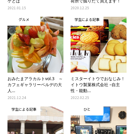
ケとは
荷所で掘りたて買えます！
2021.01.15
2020.12.25
グルメ
学生による記事
おみたまアラカルトvol.3 ～
ミスターイトウでおなじみ！
カフェギャラリーベルデの大
イトウ製菓株式会社 –自主
人...
性・能動...
2021.12.24
2022.02.25
学生による記事
ひと