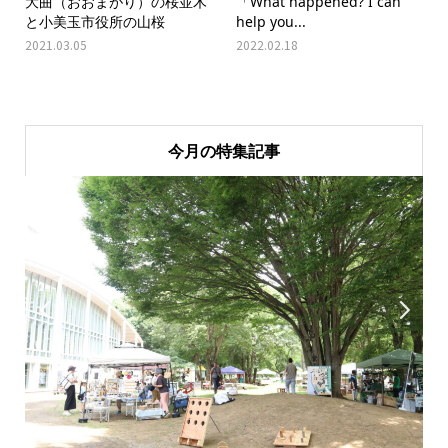
大曲（おおまがり）の桜並木
「What happened? I can
と小美玉市役所の山桜
help you...
2021.03.05
2022.02.18
今月の特集記事

