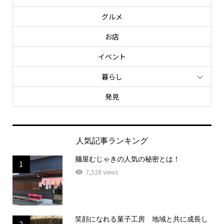
グルメ
お店
イベント
暮らし
発見
人気記事ランキング
麺屋むじゃきの人気の秘密とは！
1
7,528 views
笑顔になれる菓子工房 地域と共に成長し
2