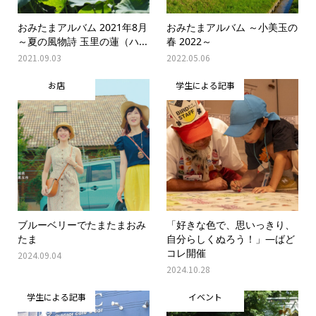
おみたまアルバム 2021年8月
おみたまアルバム ～小美玉の
～夏の風物詩 玉里の蓮（ハ...
春 2022～
2021.09.03
2022.05.06
お店
学生による記事
ブルーベリーでたまたまおみ
「好きな色で、思いっきり、
たま
自分らしくぬろう！」―ばど
コレ開催
2024.09.04
2024.10.28
学生による記事
イベント