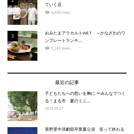
ていく店
6,008 views
おみたまアラカルトvol.1 ～かなざわのワ
3
ンプレートランチ...
5,169 views
最近の記事
子どもたちへの想いを胸に 〜みんなでつく
る！まる市 夏のミニ...
2025.09.27
美野里中演劇部卒業夏公演 笑って終わる