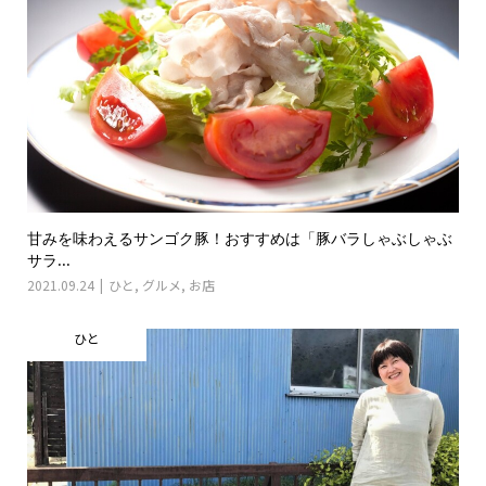
甘みを味わえるサンゴク豚！おすすめは「豚バラしゃぶしゃぶ
サラ...
2021.09.24
ひと
,
グルメ
,
お店
ひと