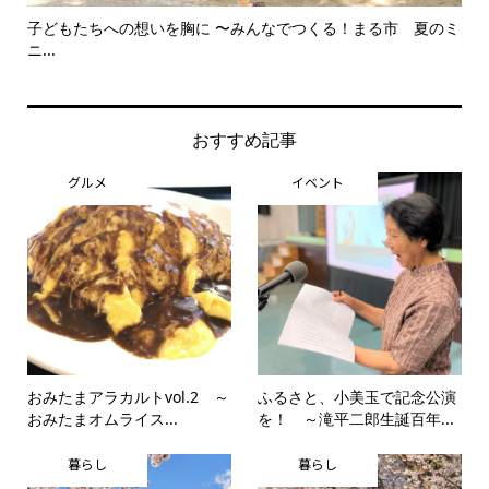
もたちへの想いを胸に 〜みんなでつくる！まる市 夏のミ
美野里中演劇
思...
おすすめ記事
グルメ
イベント
おみたまアラカルトvol.2 ～
ふるさと、小美玉で記念公演
おみたまオムライス...
を！ ～滝平二郎生誕百年...
暮らし
暮らし