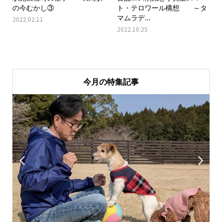
の今むかし③
ト・テロワール構想 ～タ
マムラデ...
2022.02.11
2022.10.25
今月の特集記事

