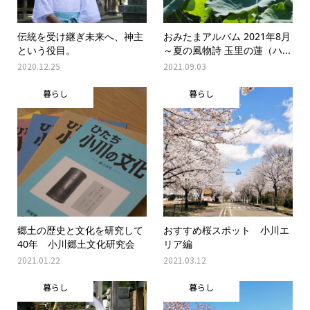
伝統を受け継ぎ未来へ、神主
おみたまアルバム 2021年8月
という役目。
～夏の風物詩 玉里の蓮（ハ...
2020.12.25
2021.09.03
暮らし
暮らし
郷土の歴史と文化を研究して
おすすめ桜スポット 小川エ
40年 小川郷土文化研究会
リア編
2021.01.22
2021.03.12
暮らし
暮らし