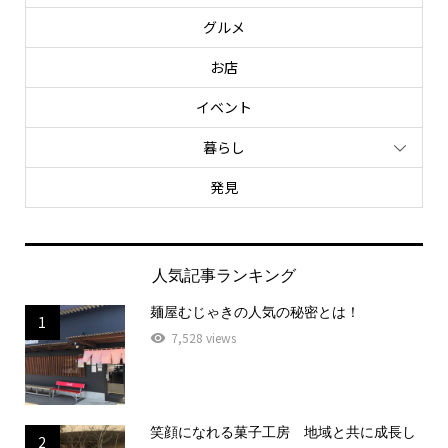
グルメ
お店
イベント
暮らし
発見
人気記事ランキング
麺屋むじゃきの人気の秘密とは！
1
7,528 views
笑顔になれる菓子工房 地域と共に成長し
2