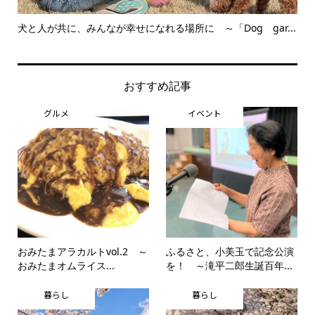
とは
犬と人が共に、みんなが幸せになれる場所に ～「Dog gar...
「
区公.
おすすめ記事
グルメ
イベント
おみたまアラカルトvol.2 ～
ふるさと、小美玉で記念公演
おみたまオムライス...
を！ ～滝平二郎生誕百年...
暮らし
暮らし