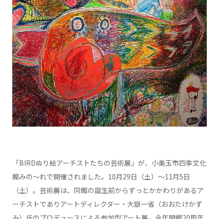
「BIRDぬり絵アーチストたちの芸術展」が、小美玉市四季文化
館みの～れで開催されました。10月29日（土）～11月5日
（土）。芸術展は、同館の誕生前からずっとかかわりがあるア
ーチストでありアートディレクター・大嶽一省（おおたけかず
み）氏のプロデュースによる参加型アート展。今年開館20周年