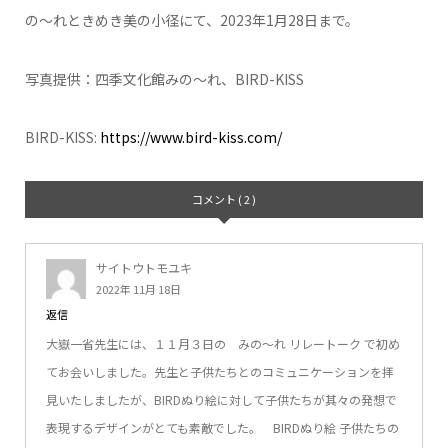
の～れときめき美の小径にて、2023年1月28日まで。
写真提供：四季文化館みの～れ、BIRD-KISS
BIRD-KISS:
https://www.bird-kiss.com/
コメント ( 2 )
サイトウトモユキ
2022年 11月 18日
返信
大嶽一省先生には、１１月３日の みの～れ リレートーク で初め
てお会いしました。先生と子供たちとのコミュニケーションを拝
見いたしましたが、BIRDぬり絵に対して子供たちが其々の発想で
表現するデザインがとても素敵でした。 BIRDぬり絵 子供たちの