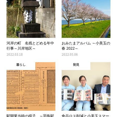
河岸の町 名残とどめる年中
おみたまアルバム ～小美玉の
行事～川岸地区～
春 2022～
2022.03.18
2022.05.06
暮らし
発見
駅開業当時の様子 ～羽鳥駅
食品ロス削減と小美玉スマー