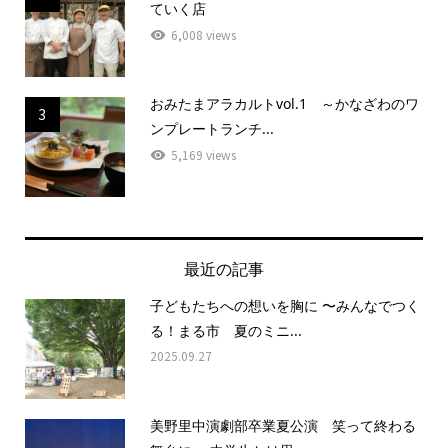
ていく店
6,008 views
おみたまアラカルトvol.1 ～かなざわのワ
3
ンプレートランチ...
5,169 views
最近の記事
子どもたちへの想いを胸に 〜みんなでつく
る！まる市 夏のミニ...
2025.09.27
美野里中演劇部卒業夏公演 笑って終わる