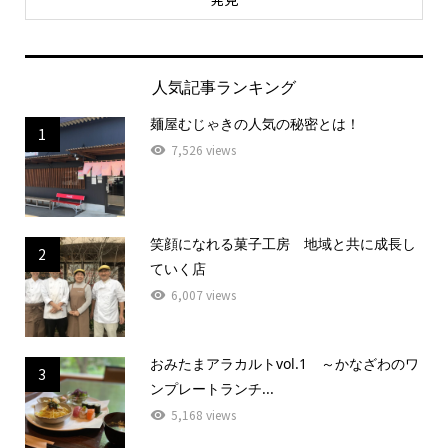
人気記事ランキング
麺屋むじゃきの人気の秘密とは！
1
7,526 views
笑顔になれる菓子工房 地域と共に成長し
2
ていく店
6,007 views
おみたまアラカルトvol.1 ～かなざわのワ
3
ンプレートランチ...
5,168 views