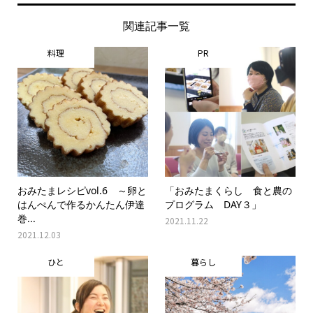
関連記事一覧
料理
PR
おみたまレシピvol.6 ～卵と
「おみたまくらし 食と農の
はんぺんで作るかんたん伊達
プログラム DAY３」
巻...
2021.11.22
2021.12.03
ひと
暮らし