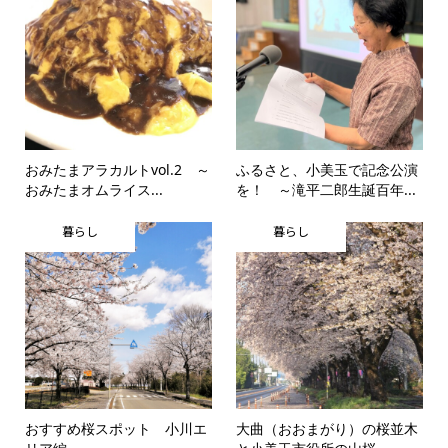
おみたまアラカルトvol.2 ～
ふるさと、小美玉で記念公演
おみたまオムライス...
を！ ～滝平二郎生誕百年...
暮らし
暮らし
おすすめ桜スポット 小川エ
大曲（おおまがり）の桜並木