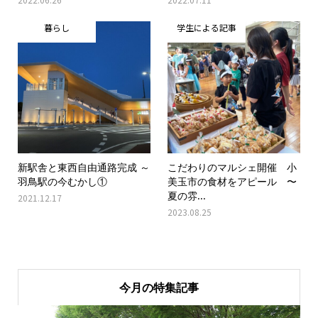
暮らし
学生による記事
新駅舎と東西自由通路完成 ～
こだわりのマルシェ開催 小
羽鳥駅の今むかし①
美玉市の食材をアピール 〜
夏の雰...
2021.12.17
2023.08.25
今月の特集記事