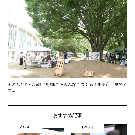


子どもたちへの想いを胸に 〜みんなでつくる！まる市 夏のミ
美
ニ...
思..
おすすめ記事
グルメ
イベント