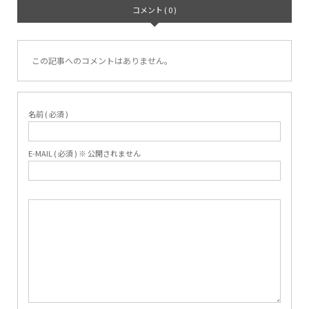
コメント ( 0 )
この記事へのコメントはありません。
名前 ( 必須 )
E-MAIL ( 必須 ) ※ 公開されません