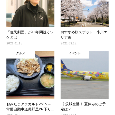
「住民劇団」が18年間続くワ
おすすめ桜スポット 小川エ
ケとは
リア編
2021.01.15
2021.03.12
グルメ
イベント
おみたまアラカルトvol.5 ～
《 茨城空港 》夏休みのご予
常磐自動車道美野里PA 下り...
定は？
2022.06.26
2022.07.11